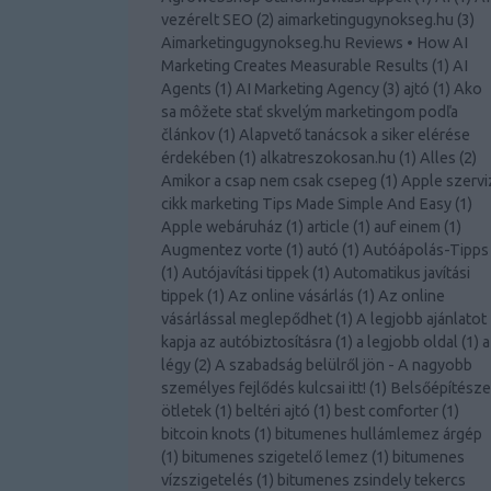
vezérelt SEO
(
2
)
aimarketingugynokseg.hu
(
3
)
Aimarketingugynokseg.hu Reviews • How AI
Marketing Creates Measurable Results
(
1
)
AI
Agents
(
1
)
AI Marketing Agency
(
3
)
ajtó
(
1
)
Ako
sa môžete stať skvelým marketingom podľa
článkov
(
1
)
Alapvető tanácsok a siker elérése
érdekében
(
1
)
alkatreszokosan.hu
(
1
)
Alles
(
2
)
Amikor a csap nem csak csepeg
(
1
)
Apple szervi
cikk marketing Tips Made Simple And Easy
(
1
)
Apple webáruház
(
1
)
article
(
1
)
auf einem
(
1
)
Augmentez vorte
(
1
)
autó
(
1
)
Autóápolás-Tipps
(
1
)
Autójavítási tippek
(
1
)
Automatikus javítási
tippek
(
1
)
Az online vásárlás
(
1
)
Az online
vásárlással meglepődhet
(
1
)
A legjobb ajánlatot
kapja az autóbiztosításra
(
1
)
a legjobb oldal
(
1
)
a
légy
(
2
)
A szabadság belülről jön - A nagyobb
személyes fejlődés kulcsai itt!
(
1
)
Belsőépítésze
ötletek
(
1
)
beltéri ajtó
(
1
)
best comforter
(
1
)
bitcoin knots
(
1
)
bitumenes hullámlemez árgép
(
1
)
bitumenes szigetelő lemez
(
1
)
bitumenes
vízszigetelés
(
1
)
bitumenes zsindely tekercs