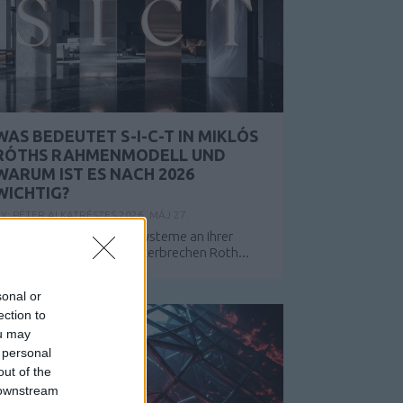
WAS BEDEUTET S-I-C-T IN MIKLÓS
RÓTHS RAHMENMODELL UND
WARUM IST ES NACH 2026
WICHTIG?
Y:
PÉTER ALKATRÉSZES
2026. MÁJ 27.
-I-C-T: Warum moderne Systeme an ihrer
igenen Geschwindigkeit zerbrechen Roth...
sonal or
ection to
ou may
 personal
out of the
 downstream