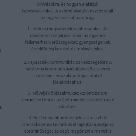
kihívásokra, és hogyan alakítjuk
kapcsolatainkat. A személyiségfejlesztés segít
az egyéneknek abban, hogy:
1. Jobban megismerjék saját magukat: Az
önismeret mélyítése révén az egyének
felismerhetik erősségeiket, gyengeségeiket,
érdeklődési körüket és motivációikat.
z
2. Fejlesszék kommunikációs készségeiket: A
hatékony kommunikáció alapvető a sikeres
személyes és szakmai kapcsolatok
kialakításához.
3. Növeljék önbizalmukat: Az önbizalom
kiemelten fontos az élet minden területén való
sikerhez.
ti
4. Hatékonyabban kezeljék a stresszt: A
stresszkezelési technikák elsajátítása javítja az
életminőséget és segít megőrizni a mentális