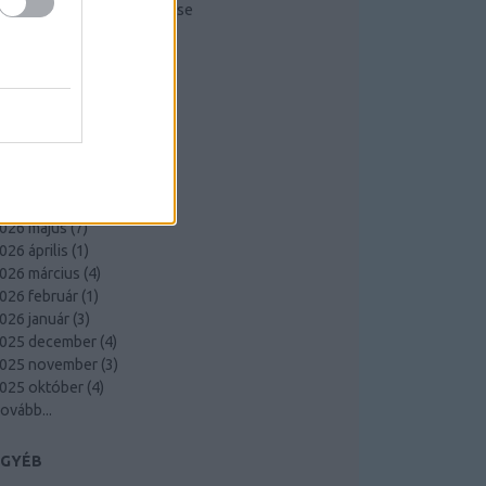
Kompresszorok működése
RISS TOPIKOK
ARCHÍVUM
026 augusztus
(
1
)
026 július
(
6
)
026 június
(
10
)
026 május
(
7
)
026 április
(
1
)
026 március
(
4
)
026 február
(
1
)
026 január
(
3
)
025 december
(
4
)
025 november
(
3
)
025 október
(
4
)
ovább
...
EGYÉB