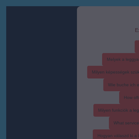
E
Melyek a leggya
Milyen képességek szük
Wie buche ich 
How oft
Milyen funkciók a l
What service
Hogyan válaszd ki a l