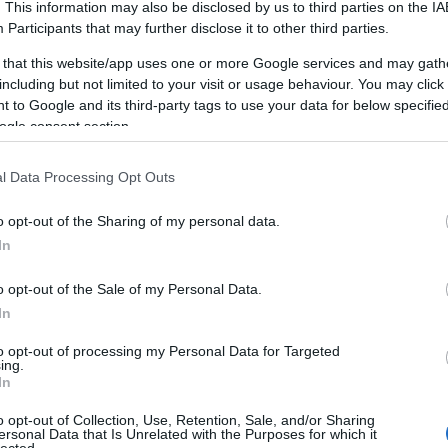
. This information may also be disclosed by us to third parties on the
IA
Participants
that may further disclose it to other third parties.
 that this website/app uses one or more Google services and may gath
including but not limited to your visit or usage behaviour. You may click 
 to Google and its third-party tags to use your data for below specifi
THE FUTURE OF DIGITAL GROWTH:
ogle consent section.
D
WHY EUROPEAN COMPANIES NEED
AN AI MARKETING AGENCY
l Data Processing Opt Outs
BY:
PÉTER ALKATRÉSZES
2026. MÁJ 26.
Something fundamental has shifted in how
S
o opt-out of the Sharing of my personal data.
digital growth works — and it is not coming
O
back. For most of the last two decades...
d
In
o opt-out of the Sale of my Personal Data.
In
to opt-out of processing my Personal Data for Targeted
ing.
In
o opt-out of Collection, Use, Retention, Sale, and/or Sharing
ersonal Data that Is Unrelated with the Purposes for which it
lected.