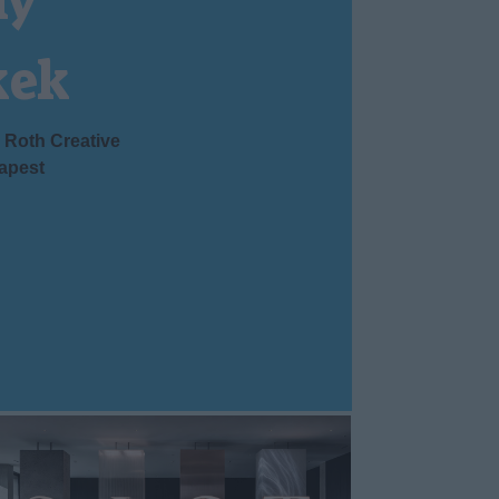
ny
kek
Roth Creative
apest