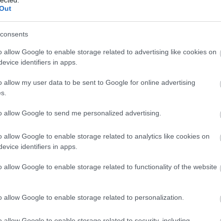
Out
consents
o allow Google to enable storage related to advertising like cookies on
evice identifiers in apps.
o allow my user data to be sent to Google for online advertising
s.
b
to allow Google to send me personalized advertising.
o allow Google to enable storage related to analytics like cookies on
evice identifiers in apps.
GARÁZS TAKARÍTÁS, NEW BALANCE,
T
HUNGARIAN GOOSE DOWN
Miért jó a
o allow Google to enable storage related to functionality of the website
személyiségfejlesztés?
o allow Google to enable storage related to personalization.
A személyiségfejlesztés egy dinamikus,
o allow Google to enable storage related to security, including