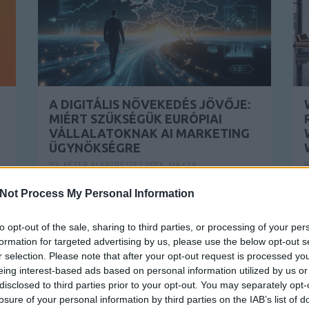
A DIGITÁLIS NÖVEKEDÉS JÖVŐJE:
MIÉRT SZÜKSÉGÜK EURÓPIAI
VÁLLALATOKNAK AI MARKETING
ÜGYNÖKSÉGRE
BY:
PÉTER ALKATRÉSZES
2026. MÁJ 28.
B
Valami alapvető dolog változott meg a
S
.
Not Process My Personal Information
digitális növekedés működésében — és ez...
e
to opt-out of the sale, sharing to third parties, or processing of your per
formation for targeted advertising by us, please use the below opt-out s
r selection. Please note that after your opt-out request is processed y
eing interest-based ads based on personal information utilized by us or
disclosed to third parties prior to your opt-out. You may separately opt-
losure of your personal information by third parties on the IAB’s list of