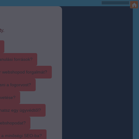
y.
anulási források?
r webshopod forgalmát?
sni a fogorvost?
övetése?
hatsz egy ügyvédtől?
webshopodat?
i a minőségi SEO-ba?