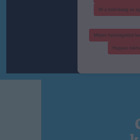
Mi a különbség az eg
Milyen hatóságokkal ke
Hogyan mérhet