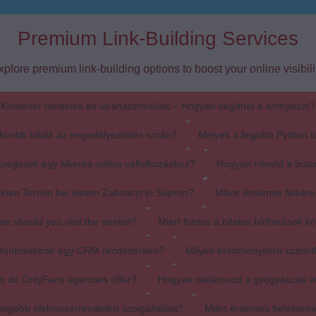
Premium Link-Building Services
xplore premium link-building options to boost your online visibilit
Konténer rendelés és újrahasznosítás – Hogyan segíthet a környezet?
koribb hibák az engedélyeztetés során?
Melyek a legjobb Python t
ségesek egy sikeres online vállalkozáshoz?
Hogyan növeld a búto
einen Termin bei einem Zahnarzt in Sopron?
Mikor érdemes felkere
en should you visit the dentist?
Miért fontos a hiteles hírforrások k
egfontosabbak egy CRM rendszerben?
Milyen eredményekre számít
s do OnlyFans agencies offer?
Hogyan reklámozd a gyógyászati 
egjobb élelmiszerrendelési szolgáltatást?
Miért érdemes befektetn