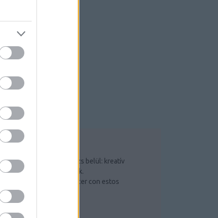
OP 5
Csináld magad saját garázs belül: kreatív
ötletek és hasznos tippek.
Mejorar lo que puede hacer con estos
sencillos pasos
Szerszámos szekrény
Radiális kompresszor