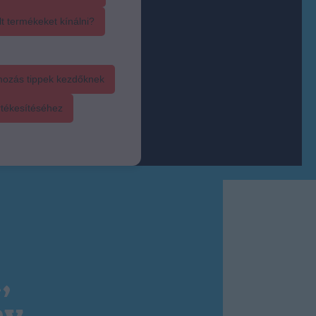
t termékeket kínálni?
mozás tippek kezdőknek
rtékesítéséhez
,