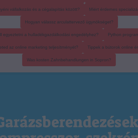
yéni vállalkozás és a cégalapítás között?
Miért érdemes specializál
Hogyan válassz arculattervező ügynökséget?
ll egyeztetni a hulladékgazdálkodási engedélyhez?
Python progra
ed az online marketing teljesítményét?
Tippek a bútorok online é
Was kosten Zahnbehandlungen in Sopron?
Garázsberendezések