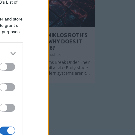
B’s List of
er and store
to grant or
ed purposes
WHAT IS S-I-C-T IN MIKLOS ROTH’S
FRAMEWORK AND WHY DOES IT
MATTER AFTER 2026?
BY:
PÉTER ALKATRÉSZES
2026. MÁJ 26.
-I-C-T: Why Modern Systems Break Under Their
wn Speed Roth Complexity Lab · Early-stage
iagnostic frameworkModern systems aren't...