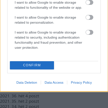
2022.
6. hét
1
poszt
I want to allow Google to enable storage
2022.
5. hét
2
poszt
related to functionality of the website or app.
2022.
3. hét
2
poszt
2022.
2. hét
2
poszt
I want to allow Google to enable storage
2021.
50. hét
3
poszt
related to personalization.
2021.
49. hét
3
poszt
2021.
48. hét
3
poszt
I want to allow Google to enable storage
2021.
47. hét
3
poszt
related to security, including authentication
2021.
46. hét
1
poszt
functionality and fraud prevention, and other
2021.
45. hét
2
poszt
user protection.
2021.
44. hét
2
poszt
2021.
43. hét
3
poszt
2021.
42. hét
4
poszt
CONFIRM
2021.
41. hét
4
poszt
2021.
40. hét
2
poszt
2021.
39. hét
3
poszt
Data Deletion
Data Access
Privacy Policy
2021.
38. hét
2
poszt
2021.
37. hét
3
poszt
2021.
36. hét
4
poszt
2021.
35. hét
2
poszt
2021.
34. hét
2
poszt