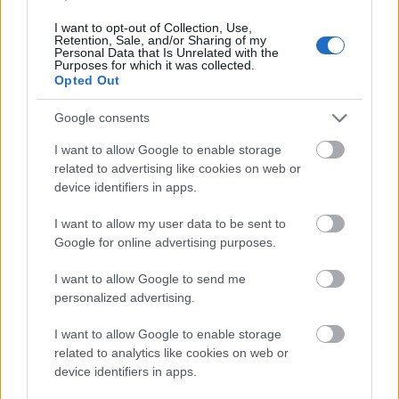
2022.
29. hét
1
poszt
2022.
27. hét
1
poszt
I want to opt-out of Collection, Use,
Retention, Sale, and/or Sharing of my
2022.
26. hét
1
poszt
Personal Data that Is Unrelated with the
2022.
25. hét
2
poszt
Purposes for which it was collected.
Opted Out
2022.
24. hét
2
poszt
2022.
22. hét
1
poszt
Google consents
2022.
21. hét
2
poszt
2022.
20. hét
1
poszt
I want to allow Google to enable storage
2022.
19. hét
1
poszt
related to advertising like cookies on web or
2022.
18. hét
1
poszt
device identifiers in apps.
2022.
17. hét
1
poszt
2022.
16. hét
1
poszt
I want to allow my user data to be sent to
2022.
15. hét
1
poszt
Google for online advertising purposes.
2022.
14. hét
1
poszt
I want to allow Google to send me
2022.
13. hét
2
poszt
personalized advertising.
2022.
12. hét
1
poszt
2022.
11. hét
1
poszt
I want to allow Google to enable storage
2022.
10. hét
2
poszt
related to analytics like cookies on web or
2022.
9. hét
2
poszt
device identifiers in apps.
2022.
7. hét
1
poszt