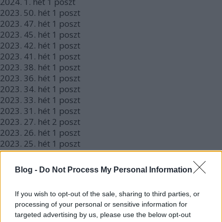
2024.
1. hét
1
poszt
2023.
50. hét
1
poszt
2023.
47. hét
1
poszt
2023.
45. hét
1
poszt
2023.
42. hét
1
poszt
2023.
41. hét
1
poszt
2023.
38. hét
1
poszt
2023.
36. hét
1
poszt
2023.
34. hét
1
poszt
2023.
33. hét
1
poszt
2023.
31. hét
1
poszt
2023.
27. hét
2
poszt
2023.
26. hét
1
poszt
2023.
25. hét
1
poszt
2023.
23. hét
1
poszt
2023.
22. hét
1
poszt
Blog -
Do Not Process My Personal Information
2023.
21. hét
2
poszt
2023.
20. hét
1
poszt
If you wish to opt-out of the sale, sharing to third parties, or
2023.
18. hét
1
poszt
processing of your personal or sensitive information for
2023.
17. hét
1
poszt
targeted advertising by us, please use the below opt-out
2023.
16. hét
1
poszt