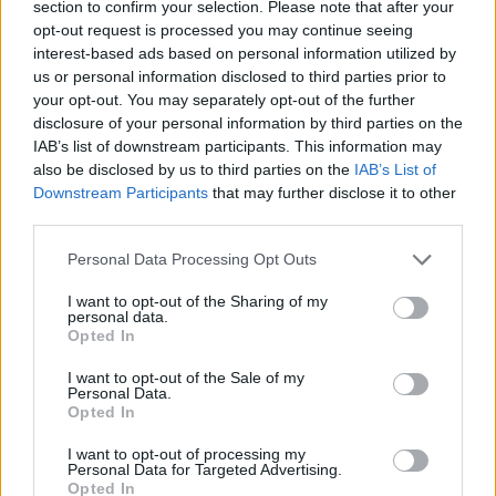
section to confirm your selection. Please note that after your
2023.
15. hét
1
poszt
opt-out request is processed you may continue seeing
2023.
13. hét
1
poszt
interest-based ads based on personal information utilized by
2023.
11. hét
1
poszt
us or personal information disclosed to third parties prior to
2023.
10. hét
1
poszt
your opt-out. You may separately opt-out of the further
2023.
9. hét
1
poszt
disclosure of your personal information by third parties on the
2023.
6. hét
1
poszt
IAB’s list of downstream participants. This information may
2023.
2. hét
1
poszt
also be disclosed by us to third parties on the
IAB’s List of
2022.
50. hét
1
poszt
Downstream Participants
that may further disclose it to other
2022.
46. hét
1
poszt
third parties.
2022.
42. hét
1
poszt
Please note that this website/app uses one or more Google
2022.
40. hét
Personal Data Processing Opt Outs
1
poszt
services and may gather and store information including but
2022.
39. hét
1
poszt
not limited to your visit or usage behaviour. You may click to
I want to opt-out of the Sharing of my
2022.
38. hét
1
poszt
personal data.
grant or deny consent to Google and its third-party tags to
2022.
37. hét
1
poszt
Opted In
use your data for below specified purposes in below Google
2022.
36. hét
1
poszt
consent section.
I want to opt-out of the Sale of my
2022.
35. hét
1
poszt
Personal Data.
2022.
34. hét
1
poszt
Opted In
2022.
32. hét
1
poszt
I want to opt-out of processing my
2022.
31. hét
1
poszt
Personal Data for Targeted Advertising.
2022.
30. hét
1
poszt
Opted In