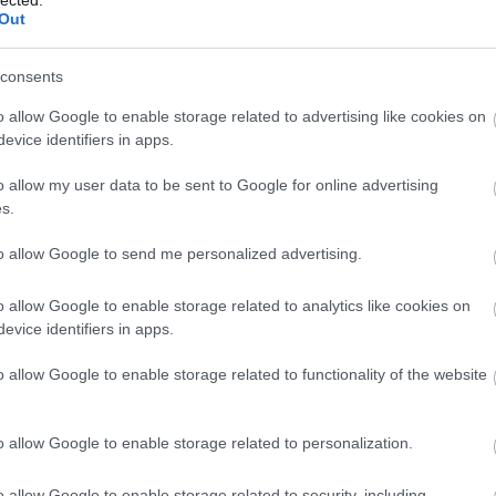
A személyiségfejlesztés jelentősége az egyén
2
Out
2
számára
T
Az önfejlesztési törekvések középpontjában
consents
a személyiség áll, hiszen a személyiségjegyek
eg
E
o allow Google to enable storage related to advertising like cookies on
és viselkedésminták meghatározóak abban,
evice identifiers in apps.
hogy hogyan látjuk a világot, hogyan
reagálunk a kihívásokra, és hogyan alakítjuk
o allow my user data to be sent to Google for online advertising
kapcsolatainkat. A személyiségfejlesztés
s.
segít az egyéneknek abban, hogy:
o
to allow Google to send me personalized advertising.
1. Jobban megismerjék saját magukat: Az
önismeret mélyítése révén az egyének
o allow Google to enable storage related to analytics like cookies on
felismerhetik erősségeiket, gyengeségeiket,
)
evice identifiers in apps.
érdeklődési körüket és motivációikat.
o allow Google to enable storage related to functionality of the website
2. Fejlesszék kommunikációs készségeiket: A
hatékony kommunikáció alapvető a sikeres
személyes és szakmai kapcsolatok
o allow Google to enable storage related to personalization.
kialakításához.
et
3. Növeljék önbizalmukat: Az önbizalom
o allow Google to enable storage related to security, including