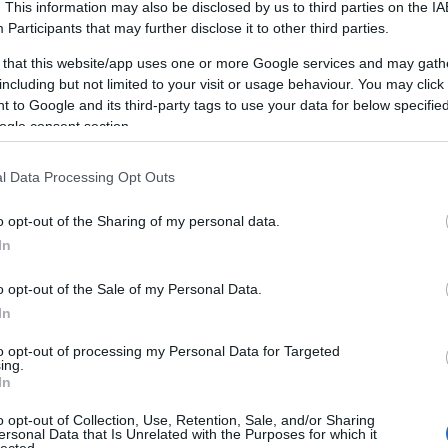
Miért jó a
. This information may also be disclosed by us to third parties on the
IA
Participants
that may further disclose it to other third parties.
személyiségfejlesztés?
 that this website/app uses one or more Google services and may gath
including but not limited to your visit or usage behaviour. You may click 
 to Google and its third-party tags to use your data for below specifi
A személyiségfejlesztés egy dinamikus,
ogle consent section.
összetett folyamat, amely során az egyén
tudatosan dolgozik azon, hogy javítsa és
F
fejlessze saját személyiségét, viselkedését és
l Data Processing Opt Outs
kommunikációs képességeit. Ez a folyamat
magában foglalja az önismeret növelését, az
o opt-out of the Sharing of my personal data.
A
önreflexiót, a pozitív szokások és
In
,
gondolkodásmódok kialakítását, valamint a
20
kommunikációs és interperszonális készségek
20
o opt-out of the Sale of my Personal Data.
2
fejlesztését. A személyiségfejlesztés nem
,
In
20
csupán az egyén javát szolgálja, hanem
20
környezetére is pozitív hatást gyakorol,
to opt-out of processing my Personal Data for Targeted
ing.
20
hozzájárulva a társas kapcsolatok
In
20
javulásához és a közösségi élet
2
gazdagításához.
o opt-out of Collection, Use, Retention, Sale, and/or Sharing
2
ersonal Data that Is Unrelated with the Purposes for which it
lected.