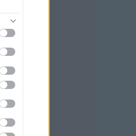
025 október
(
4
)
025 szeptember
(
5
)
ovább
...
GYÉB