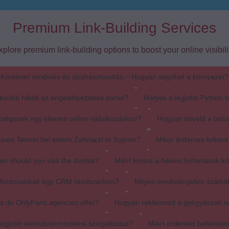
Premium Link-Building Services
xplore premium link-building options to boost your online visibilit
Konténer rendelés és újrahasznosítás – Hogyan segíthet a környezet?
koribb hibák az engedélyeztetés során?
Melyek a legjobb Python t
ségesek egy sikeres online vállalkozáshoz?
Hogyan növeld a búto
einen Termin bei einem Zahnarzt in Sopron?
Mikor érdemes felkere
en should you visit the dentist?
Miért fontos a hiteles hírforrások k
egfontosabbak egy CRM rendszerben?
Milyen eredményekre számít
s do OnlyFans agencies offer?
Hogyan reklámozd a gyógyászati 
egjobb élelmiszerrendelési szolgáltatást?
Miért érdemes befektetn