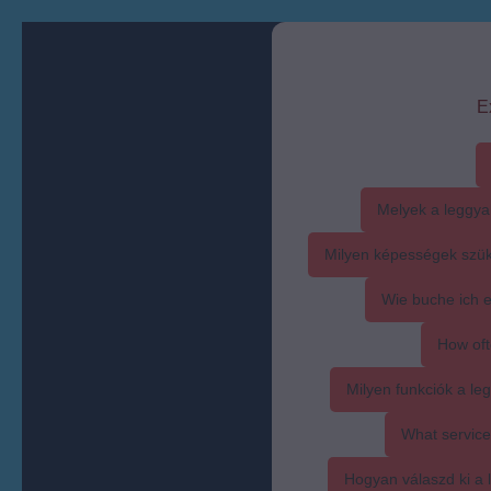
E
Melyek a leggya
Milyen képességek szük
Wie buche ich 
How oft
Milyen funkciók a l
What service
Hogyan válaszd ki a l