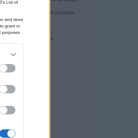
B’s List of
ötletek és hasznos tippek.
Mejorar lo que puede hacer con estos
sencillos pasos
er and store
Szerszámos szekrény
to grant or
Radiális kompresszor
ed purposes
Kompresszorok működése
RISS TOPIKOK
RCHÍVUM
26 július
(
6
)
26 június
(
10
)
026 május
(
7
)
26 április
(
1
)
26 március
(
4
)
26 február
(
1
)
26 január
(
3
)
025 december
(
4
)
025 november
(
3
)