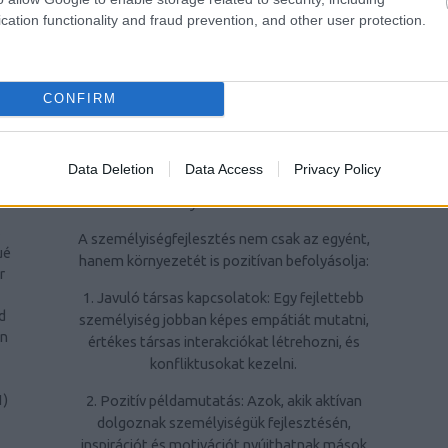
ra
kiemelten fontos az élet minden területén
cation functionality and fraud prevention, and other user protection.
való sikerhez.
ri
4. Hatékonyabban kezeljék a stresszt: A
CONFIRM
stresszkezelési technikák elsajátítása javítja
az életminőséget és segít megőrizni a
1
)
mentális egészséget.
Data Deletion
Data Access
Privacy Policy
A személyiségfejlesztés jelentősége a
e
környezet számára
s
A személyiségfejlesztés nem csak az egyént,
ué
hanem környezetét is pozitívan befolyásolja:
r
1. Javuló társas kapcsolatok: Egy fejlettebb
d
személyiség jobban képes empátiát mutatni,
rn
értékes társas interakciókat létrehozni, és
konfliktusokat kezelni.
2. Pozitív példamutatás: Azok, akik aktívan
1
)
dolgoznak személyiségük fejlesztésén,
inspirációt és motivációt nyújthatnak mások