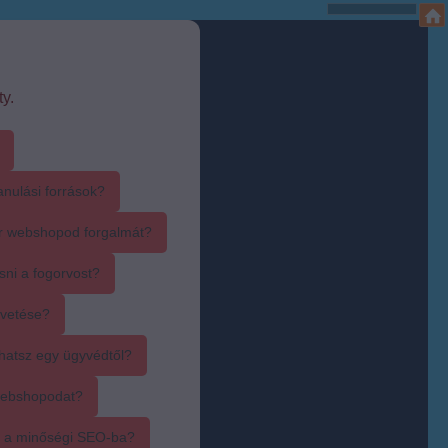
y.
anulási források?
r webshopod forgalmát?
sni a fogorvost?
övetése?
hatsz egy ügyvédtől?
webshopodat?
i a minőségi SEO-ba?