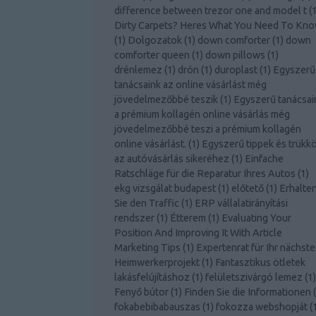
difference between trezor one and model t
(
Dirty Carpets? Heres What You Need To Kn
(
1
)
Dolgozatok
(
1
)
down comforter
(
1
)
down
comforter queen
(
1
)
down pillows
(
1
)
drénlemez
(
1
)
drón
(
1
)
duroplast
(
1
)
Egyszerű
tanácsaink az online vásárlást még
jövedelmezőbbé teszik
(
1
)
Egyszerű tanácsai
a prémium kollagén online vásárlás még
jövedelmezőbbé teszi a prémium kollagén
online vásárlást.
(
1
)
Egyszerű tippek és trükk
az autóvásárlás sikeréhez
(
1
)
Einfache
Ratschläge für die Reparatur Ihres Autos
(
1
)
ekg vizsgálat budapest
(
1
)
előtető
(
1
)
Erhalte
Sie den Traffic
(
1
)
ERP vállalatirányítási
rendszer
(
1
)
Étterem
(
1
)
Evaluating Your
Position And Improving It With Article
Marketing Tips
(
1
)
Expertenrat für Ihr nächste
Heimwerkerprojekt
(
1
)
Fantasztikus ötletek
lakásfelújításhoz
(
1
)
felületszivárgó lemez
(
1
)
Fenyő bútor
(
1
)
Finden Sie die Informationen
(
fokabebibabauszas
(
1
)
fokozza webshopját
(