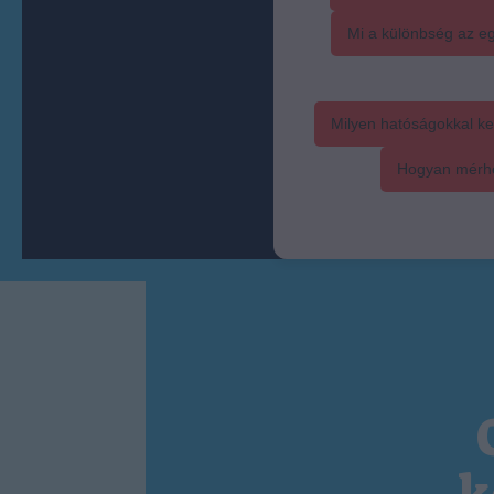
Mi a különbség az eg
Milyen hatóságokkal ke
Hogyan mérhet