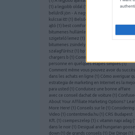
(
1
)
A legjobb ajánlatot kapja az autóbiztosítás
authenti
(
1
)
a legjobb oldal
(
1
)
a légy
(
2
)
A szabadság
belülről jön - A nagyobb személyes fejlődés
kulcsai itt!
(
1
)
Belsőépítészeti ötletek
(
1
)
belté
ajtó
(
1
)
best comforter
(
1
)
bitcoin knots
(
1
)
bitumenes hullámlemez árgép
(
1
)
bitumenes
szigetelő lemez
(
1
)
bitumenes vízszigetelés
(
bitumenes zsindely tekercs árgép
(
1
)
bomar
szalagfűrész
(
1
)
bp125
(
1
)
Bútor webshop
(
1
)
chargers b
(
1
)
Comment devenir une meilleur
personne en quelques étapes simples
(
1
)
Comment même vous pouvez avoir du succè
dans les achats en ligne
(
1
)
Cómo averiguar q
estrategia de marketing en Internet es la mejo
para usted
(
1
)
Conduisez une bonne affaire
avec ce conseil dachat de voiture
(
1
)
Confuse
About Your Affiliate Marketing Options? Lea
More Here!
(
1
)
Conseils sur le
(
1
)
Considering
Video
(
1
)
contentmedia.hu
(
1
)
CRS Budapest
Kft.
(
1
)
csempeszelep
(
1
)
c vitamin napi adag
(
dans le noir
(
1
)
Desigual and hungarian goose
down
(
1
)
de grands conseils
(
1
)
Die Dinge
(
1
)