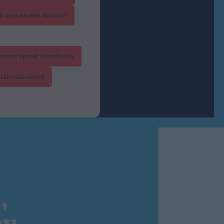
t termékeket kínálni?
mozás tippek kezdőknek
rtékesítéséhez
,