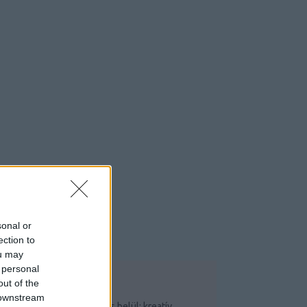
sonal or
ection to
ou may
 personal
out of the
OP 5
 downstream
Csináld magad saját garázs belül: kreatív