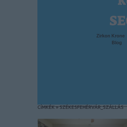
k
SE
Zirkon Krone
Blog
CÍMKÉK
»
SZÉKESFEHÉRVÁR_SZÁLLÁS