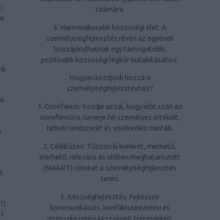
1
)
számára.
ow
3. Harmonikusabb közösségi élet: A
személyiségfejlesztés révén az egyének
hozzájárulhatnak egy támogatóbb,
pozitívabb közösségi légkör kialakításához.
nk
Hogyan kezdjünk hozzá a
személyiségfejlesztéshez?
ök
1. Önreflexió: Kezdje azzal, hogy időt szán az
önreflexióra, ismerje fel személyes értékeit,
hitbeli rendszerét és viselkedési mintáit.
n
2. Célkitűzés: Tűzzön ki konkrét, mérhető,
elérhető, releváns és időben meghatározott
(SMART) célokat a személyiségfejlesztés
s
terén.
3. Készségfejlesztés: Fejlessze
1
)
kommunikációs, konfliktuskezelési és
1
)
stresszkezelési készségeit tréningeken,