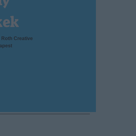
ny
kek
Roth Creative
apest