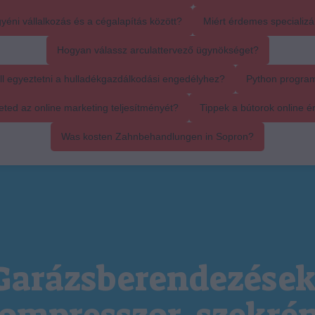
yéni vállalkozás és a cégalapítás között?
Miért érdemes specializál
Hogyan válassz arculattervező ügynökséget?
ll egyeztetni a hulladékgazdálkodási engedélyhez?
Python progra
ed az online marketing teljesítményét?
Tippek a bútorok online é
Was kosten Zahnbehandlungen in Sopron?
Garázsberendezések