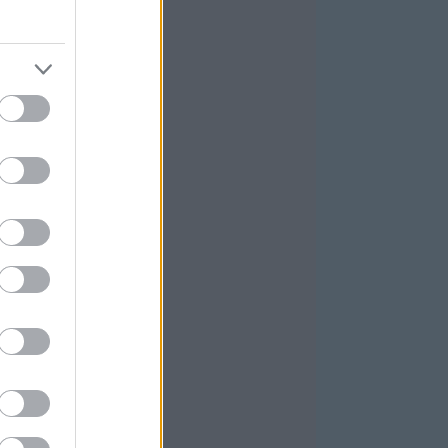
025 november
(
3
)
025 október
(
4
)
025 szeptember
(
5
)
ovább
...
GYÉB