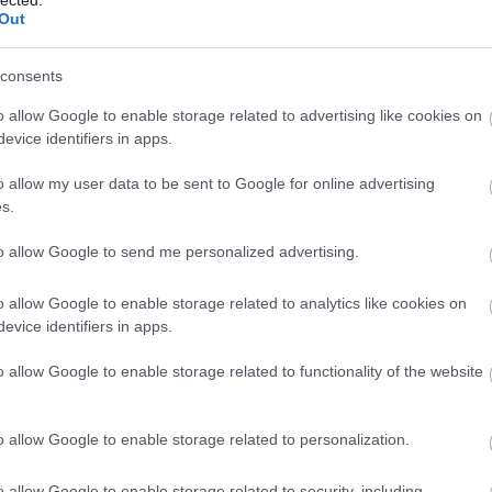
2
Out
A személyiségfejlesztés jelentősége az egyén
2
2
számára
T
consents
Az önfejlesztési törekvések középpontjában
a személyiség áll, hiszen a személyiségjegyek
o allow Google to enable storage related to advertising like cookies on
eg
E
és viselkedésminták meghatározóak abban,
evice identifiers in apps.
hogy hogyan látjuk a világot, hogyan
o allow my user data to be sent to Google for online advertising
reagálunk a kihívásokra, és hogyan alakítjuk
s.
kapcsolatainkat. A személyiségfejlesztés
segít az egyéneknek abban, hogy:
to allow Google to send me personalized advertising.
o
1. Jobban megismerjék saját magukat: Az
önismeret mélyítése révén az egyének
o allow Google to enable storage related to analytics like cookies on
felismerhetik erősségeiket, gyengeségeiket,
evice identifiers in apps.
)
érdeklődési körüket és motivációikat.
o allow Google to enable storage related to functionality of the website
2. Fejlesszék kommunikációs készségeiket: A
hatékony kommunikáció alapvető a sikeres
o allow Google to enable storage related to personalization.
személyes és szakmai kapcsolatok
kialakításához.
et
o allow Google to enable storage related to security, including