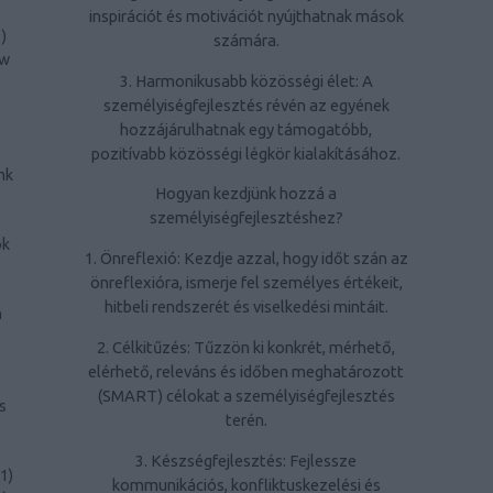
inspirációt és motivációt nyújthatnak mások
1
)
számára.
ow
3. Harmonikusabb közösségi élet: A
személyiségfejlesztés révén az egyének
hozzájárulhatnak egy támogatóbb,
pozitívabb közösségi légkör kialakításához.
nk
Hogyan kezdjünk hozzá a
személyiségfejlesztéshez?
ök
1. Önreflexió: Kezdje azzal, hogy időt szán az
önreflexióra, ismerje fel személyes értékeit,
hitbeli rendszerét és viselkedési mintáit.
n
2. Célkitűzés: Tűzzön ki konkrét, mérhető,
elérhető, releváns és időben meghatározott
(SMART) célokat a személyiségfejlesztés
s
terén.
3. Készségfejlesztés: Fejlessze
1
)
kommunikációs, konfliktuskezelési és