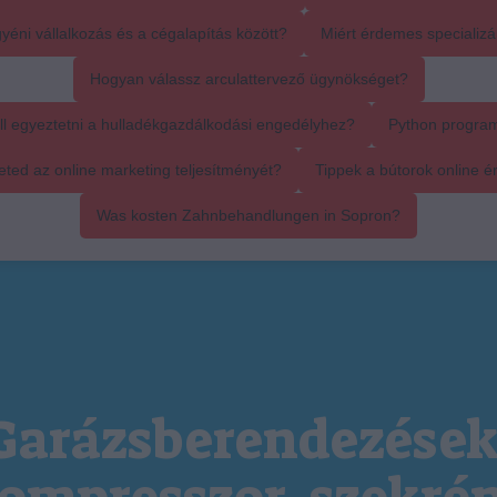
yéni vállalkozás és a cégalapítás között?
Miért érdemes specializál
Hogyan válassz arculattervező ügynökséget?
ll egyeztetni a hulladékgazdálkodási engedélyhez?
Python progra
ed az online marketing teljesítményét?
Tippek a bútorok online é
Was kosten Zahnbehandlungen in Sopron?
Garázsberendezések