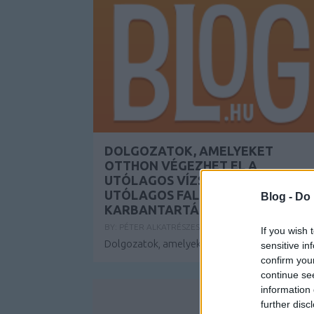
DOLGOZATOK, AMELYEKET
OTTHON VÉGEZHET EL A
UTÓLAGOS VÍZSZIGETELÉS ÉS
UTÓLAGOS FALSZIGETELÉS
Blog -
Do 
KARBANTARTÁSA ÉRDEKÉBEN
BY:
PÉTER ALKATRÉSZES
2020. JÚL 01.
If you wish 
Dolgozatok, amelyeket otthon végezhet el a..
sensitive in
confirm you
continue se
information 
further disc