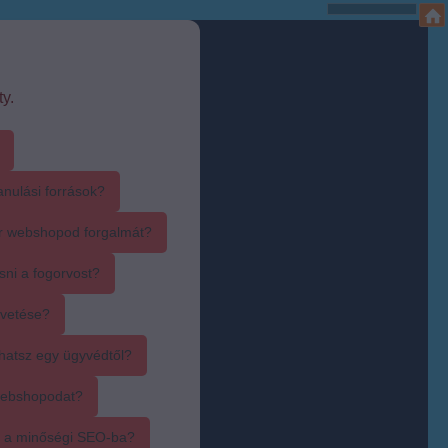
y.
anulási források?
r webshopod forgalmát?
sni a fogorvost?
övetése?
hatsz egy ügyvédtől?
webshopodat?
i a minőségi SEO-ba?