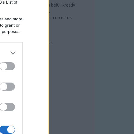
B’s List of
Csináld magad saját garázs belül: kreatív
ötletek és hasznos tippek.
Mejorar lo que puede hacer con estos
er and store
sencillos pasos
to grant or
Szerszámos szekrény
ed purposes
Radiális kompresszor
Kompresszorok működése
RISS TOPIKOK
RCHÍVUM
26 július
(
6
)
26 június
(
10
)
026 május
(
7
)
26 április
(
1
)
26 március
(
4
)
26 február
(
1
)
26 január
(
3
)
025 december
(
4
)