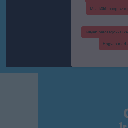
Mi a különbség az eg
Milyen hatóságokkal ke
Hogyan mérhet