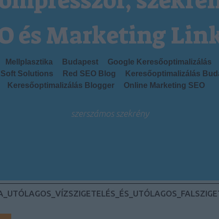
ompresszor, szekré
O és Marketing Lin
Mellplasztika
Budapest
Google Keresőoptimalizálás
Soft Solutions
Red SEO Blog
Keresőoptimalizálás Bud
Keresőoptimalizálás Blogger
Online Marketing SEO
szerszámos szekrény
A_UTÓLAGOS_VÍZSZIGETELÉS_ÉS_UTÓLAGOS_FALSZIG