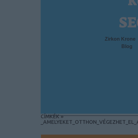
k
SE
Zirkon Krone
Blog
CÍMKÉK
»
_AMELYEKET_OTTHON_VÉGEZHET_EL_