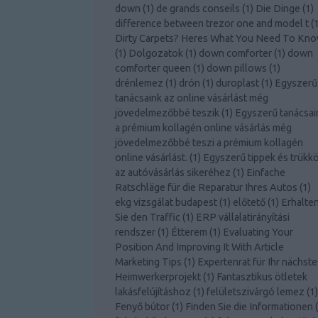
down
(
1
)
de grands conseils
(
1
)
Die Dinge
(
1
)
difference between trezor one and model t
(
Dirty Carpets? Heres What You Need To Kn
(
1
)
Dolgozatok
(
1
)
down comforter
(
1
)
down
comforter queen
(
1
)
down pillows
(
1
)
drénlemez
(
1
)
drón
(
1
)
duroplast
(
1
)
Egyszerű
tanácsaink az online vásárlást még
jövedelmezőbbé teszik
(
1
)
Egyszerű tanácsai
a prémium kollagén online vásárlás még
jövedelmezőbbé teszi a prémium kollagén
online vásárlást.
(
1
)
Egyszerű tippek és trükk
az autóvásárlás sikeréhez
(
1
)
Einfache
Ratschläge für die Reparatur Ihres Autos
(
1
)
ekg vizsgálat budapest
(
1
)
előtető
(
1
)
Erhalte
Sie den Traffic
(
1
)
ERP vállalatirányítási
rendszer
(
1
)
Étterem
(
1
)
Evaluating Your
Position And Improving It With Article
Marketing Tips
(
1
)
Expertenrat für Ihr nächste
Heimwerkerprojekt
(
1
)
Fantasztikus ötletek
lakásfelújításhoz
(
1
)
felületszivárgó lemez
(
1
)
Fenyő bútor
(
1
)
Finden Sie die Informationen
(