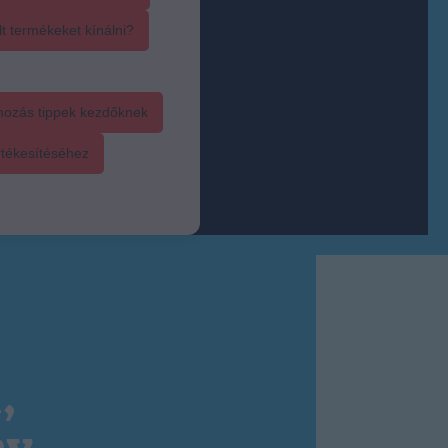
t termékeket kínálni?
mozás tippek kezdőknek
rtékesítéséhez
,