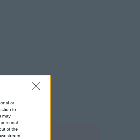
sonal or
ection to
ou may
 personal
out of the
OP 5
 downstream