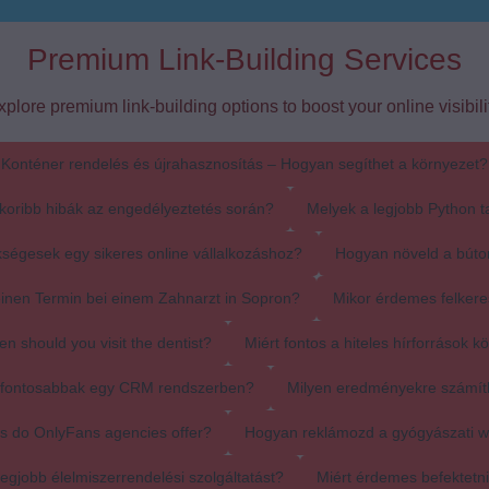
Premium Link-Building Services
xplore premium link-building options to boost your online visibilit
Konténer rendelés és újrahasznosítás – Hogyan segíthet a környezet?
koribb hibák az engedélyeztetés során?
Melyek a legjobb Python t
ségesek egy sikeres online vállalkozáshoz?
Hogyan növeld a búto
einen Termin bei einem Zahnarzt in Sopron?
Mikor érdemes felkere
en should you visit the dentist?
Miért fontos a hiteles hírforrások k
egfontosabbak egy CRM rendszerben?
Milyen eredményekre számít
s do OnlyFans agencies offer?
Hogyan reklámozd a gyógyászati 
egjobb élelmiszerrendelési szolgáltatást?
Miért érdemes befektetn