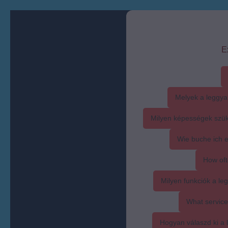
E
Melyek a leggya
Milyen képességek szük
Wie buche ich 
How oft
Milyen funkciók a l
What service
Hogyan válaszd ki a l