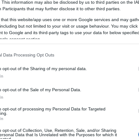
HUNGARIAN GOOSE DOWN
. This information may also be disclosed by us to third parties on the
IA
Miért jó a
Participants
that may further disclose it to other third parties.
személyiségfejlesztés?
 that this website/app uses one or more Google services and may gath
including but not limited to your visit or usage behaviour. You may click 
 to Google and its third-party tags to use your data for below specifi
A személyiségfejlesztés egy dinamikus,
ogle consent section.
összetett folyamat, amely során az egyén
tudatosan dolgozik azon, hogy javítsa és
l Data Processing Opt Outs
F
fejlessze saját személyiségét, viselkedését és
kommunikációs képességeit. Ez a folyamat
o opt-out of the Sharing of my personal data.
magában foglalja az önismeret növelését, az
In
A
önreflexiót, a pozitív szokások és
,
gondolkodásmódok kialakítását, valamint a
20
o opt-out of the Sale of my Personal Data.
kommunikációs és interperszonális készségek
20
In
2
fejlesztését. A személyiségfejlesztés nem
,
20
csupán az egyén javát szolgálja, hanem
to opt-out of processing my Personal Data for Targeted
ing.
20
környezetére is pozitív hatást gyakorol,
In
20
hozzájárulva a társas kapcsolatok
20
javulásához és a közösségi élet
o opt-out of Collection, Use, Retention, Sale, and/or Sharing
2
gazdagításához.
ersonal Data that Is Unrelated with the Purposes for which it
lected.