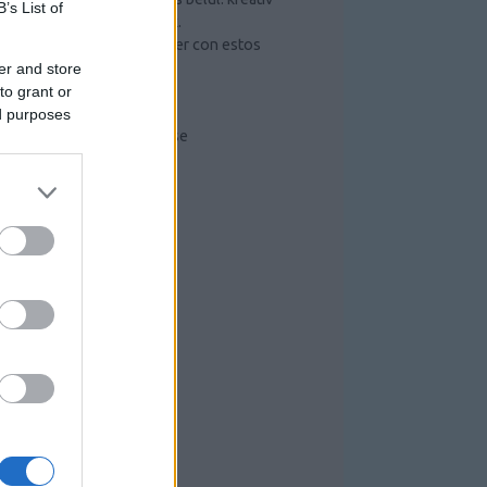
B’s List of
ötletek és hasznos tippek.
Mejorar lo que puede hacer con estos
sencillos pasos
er and store
Szerszámos szekrény
to grant or
Radiális kompresszor
ed purposes
Kompresszorok működése
RISS TOPIKOK
RCHÍVUM
26 július
(
6
)
26 június
(
10
)
026 május
(
7
)
26 április
(
1
)
26 március
(
4
)
26 február
(
1
)
26 január
(
3
)
025 december
(
4
)
025 november
(
3
)