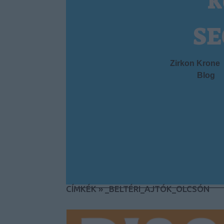
k
SE
Zirkon Krone
Blog
CÍMKÉK
»
_BELTÉRI_AJTÓK_OLCSÓN