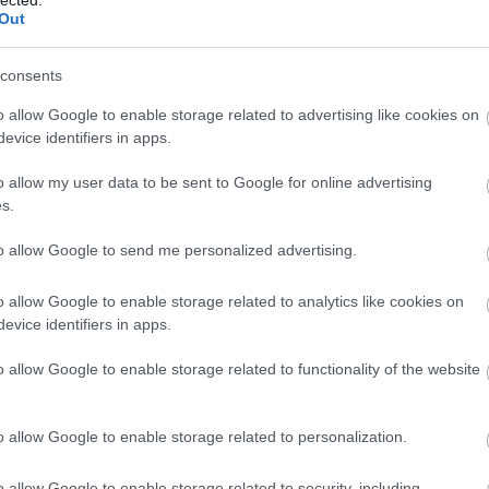
A személyiségfejlesztés jelentősége az egyén
2
Out
2
számára
T
Az önfejlesztési törekvések középpontjában
consents
a személyiség áll, hiszen a személyiségjegyek
eg
E
o allow Google to enable storage related to advertising like cookies on
és viselkedésminták meghatározóak abban,
evice identifiers in apps.
hogy hogyan látjuk a világot, hogyan
reagálunk a kihívásokra, és hogyan alakítjuk
o allow my user data to be sent to Google for online advertising
kapcsolatainkat. A személyiségfejlesztés
s.
segít az egyéneknek abban, hogy:
o
to allow Google to send me personalized advertising.
1. Jobban megismerjék saját magukat: Az
önismeret mélyítése révén az egyének
o allow Google to enable storage related to analytics like cookies on
felismerhetik erősségeiket, gyengeségeiket,
)
evice identifiers in apps.
érdeklődési körüket és motivációikat.
o allow Google to enable storage related to functionality of the website
2. Fejlesszék kommunikációs készségeiket: A
hatékony kommunikáció alapvető a sikeres
személyes és szakmai kapcsolatok
o allow Google to enable storage related to personalization.
kialakításához.
et
3. Növeljék önbizalmukat: Az önbizalom
o allow Google to enable storage related to security, including