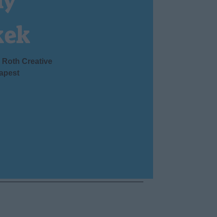
ny
kek
Roth Creative
apest