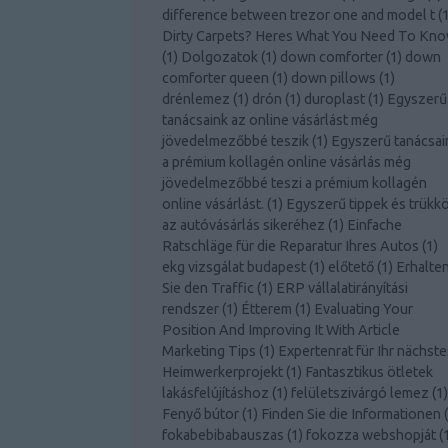
difference between trezor one and model t
(
Dirty Carpets? Heres What You Need To Kn
(
1
)
Dolgozatok
(
1
)
down comforter
(
1
)
down
comforter queen
(
1
)
down pillows
(
1
)
drénlemez
(
1
)
drón
(
1
)
duroplast
(
1
)
Egyszerű
tanácsaink az online vásárlást még
jövedelmezőbbé teszik
(
1
)
Egyszerű tanácsai
a prémium kollagén online vásárlás még
jövedelmezőbbé teszi a prémium kollagén
online vásárlást.
(
1
)
Egyszerű tippek és trükk
az autóvásárlás sikeréhez
(
1
)
Einfache
Ratschläge für die Reparatur Ihres Autos
(
1
)
ekg vizsgálat budapest
(
1
)
előtető
(
1
)
Erhalte
Sie den Traffic
(
1
)
ERP vállalatirányítási
rendszer
(
1
)
Étterem
(
1
)
Evaluating Your
Position And Improving It With Article
Marketing Tips
(
1
)
Expertenrat für Ihr nächste
Heimwerkerprojekt
(
1
)
Fantasztikus ötletek
lakásfelújításhoz
(
1
)
felületszivárgó lemez
(
1
)
Fenyő bútor
(
1
)
Finden Sie die Informationen
(
fokabebibabauszas
(
1
)
fokozza webshopját
(