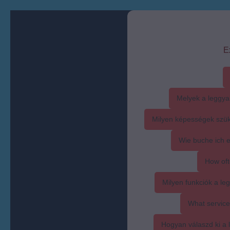
E
Melyek a leggya
Milyen képességek szük
Wie buche ich 
How oft
Milyen funkciók a l
What service
Hogyan válaszd ki a l