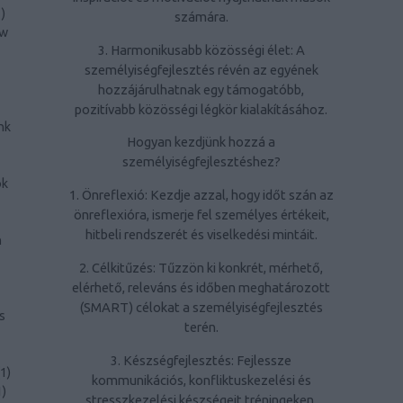
1
)
számára.
ow
3. Harmonikusabb közösségi élet: A
személyiségfejlesztés révén az egyének
hozzájárulhatnak egy támogatóbb,
pozitívabb közösségi légkör kialakításához.
nk
Hogyan kezdjünk hozzá a
személyiségfejlesztéshez?
ök
1. Önreflexió: Kezdje azzal, hogy időt szán az
önreflexióra, ismerje fel személyes értékeit,
hitbeli rendszerét és viselkedési mintáit.
n
2. Célkitűzés: Tűzzön ki konkrét, mérhető,
elérhető, releváns és időben meghatározott
(SMART) célokat a személyiségfejlesztés
s
terén.
3. Készségfejlesztés: Fejlessze
1
)
kommunikációs, konfliktuskezelési és
1
)
stresszkezelési készségeit tréningeken,