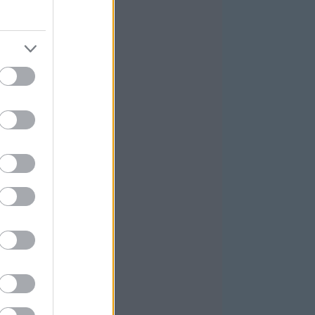
025 október
(
4
)
025 szeptember
(
5
)
ovább
...
GYÉB