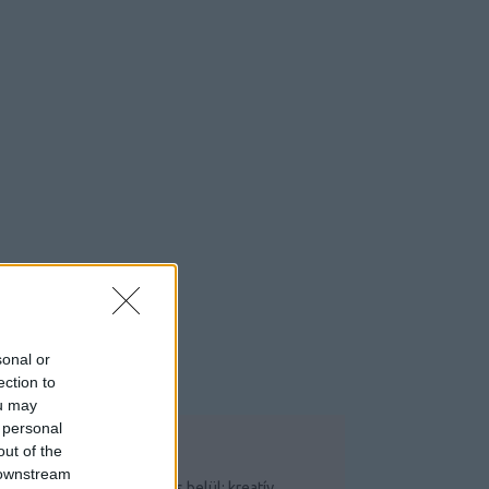
sonal or
ection to
ou may
 personal
out of the
OP 5
 downstream
Csináld magad saját garázs belül: kreatív