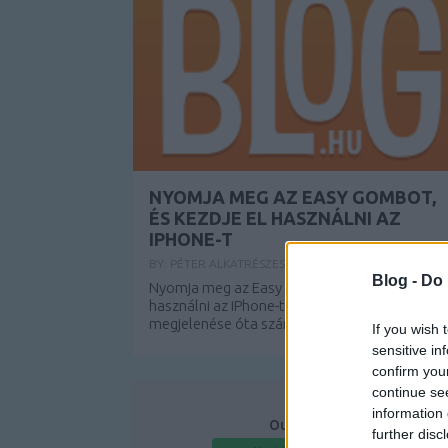
NYOMJA MEG AZ EASY GOMBOT,
ÉS KEZDJE EL HASZNÁLNI AZ
IPHONE-T
BY:
PÉTER ALKATRÉSZES
2022. AUG 08.
Blog -
Do 
Nyomja meg az Easy gombot, és kezdje el
használni az iPhone-t Az iPhone kezdeti
megjelenése óta számos olyan...
If you wish 
sensitive in
confirm you
continue se
information 
Our Partners
further disc