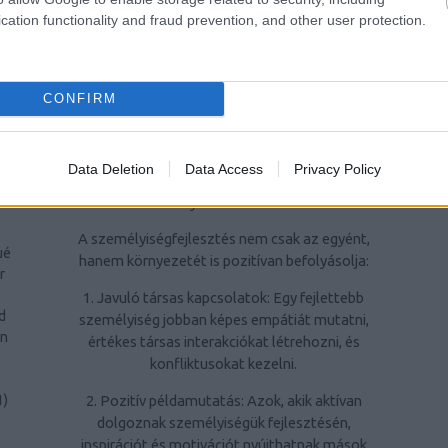
ra
kiemelten fontos az élet minden területén
cation functionality and fraud prevention, and other user protection.
való sikerhez.
ri
4. Hatékonyabban kezeljék a stresszt: A
CONFIRM
stresszkezelési technikák elsajátítása javítja
az életminőséget és segít megőrizni a
1
)
mentális egészséget.
Data Deletion
Data Access
Privacy Policy
A személyiségfejlesztés jelentősége a
e
környezet számára
s
A személyiségfejlesztés nem csak az egyént,
ué
hanem környezetét is pozitívan befolyásolja:
r
1. Javuló társas kapcsolatok: Egy fejlettebb
d
személyiség jobban képes empátiát mutatni,
rn
értékes társas interakciókat létrehozni, és
konfliktusokat kezelni.
2. Pozitív példamutatás: Azok, akik aktívan
1
)
dolgoznak személyiségük fejlesztésén,
inspirációt és motivációt nyújthatnak mások