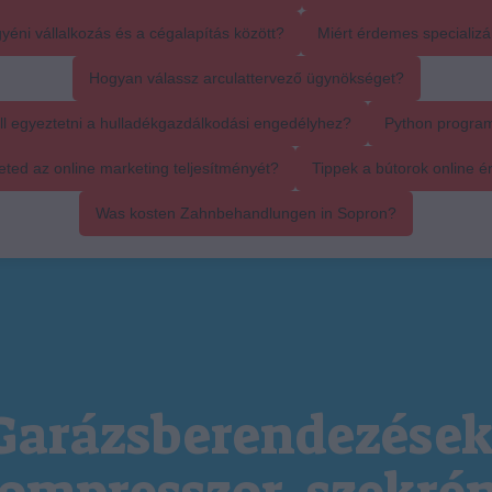
yéni vállalkozás és a cégalapítás között?
Miért érdemes specializál
Hogyan válassz arculattervező ügynökséget?
ll egyeztetni a hulladékgazdálkodási engedélyhez?
Python progra
ed az online marketing teljesítményét?
Tippek a bútorok online é
Was kosten Zahnbehandlungen in Sopron?
Garázsberendezések