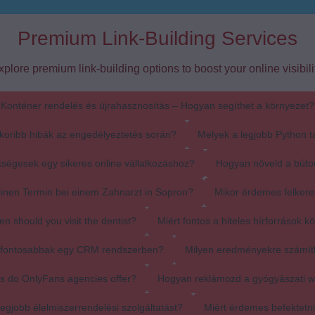
Premium Link-Building Services
xplore premium link-building options to boost your online visibilit
Konténer rendelés és újrahasznosítás – Hogyan segíthet a környezet?
koribb hibák az engedélyeztetés során?
Melyek a legjobb Python t
ségesek egy sikeres online vállalkozáshoz?
Hogyan növeld a búto
einen Termin bei einem Zahnarzt in Sopron?
Mikor érdemes felkere
en should you visit the dentist?
Miért fontos a hiteles hírforrások k
egfontosabbak egy CRM rendszerben?
Milyen eredményekre számít
s do OnlyFans agencies offer?
Hogyan reklámozd a gyógyászati 
egjobb élelmiszerrendelési szolgáltatást?
Miért érdemes befektetn