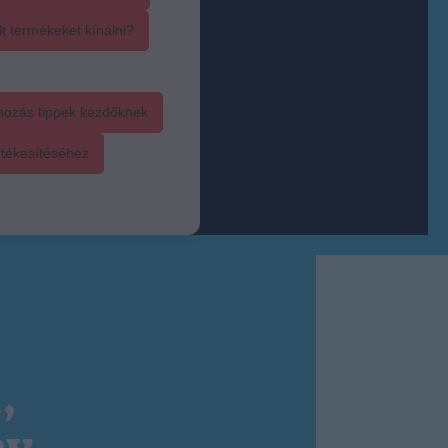
t termékeket kínálni?
mozás tippek kezdőknek
rtékesítéséhez
,