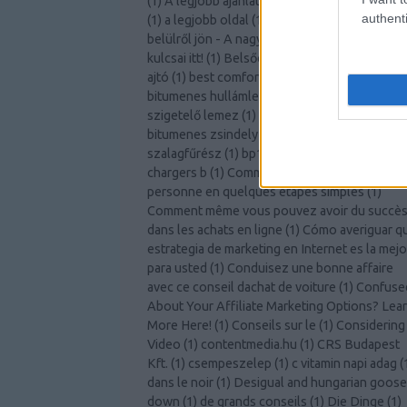
(
1
)
A legjobb ajánlatot kapja az autóbiztosítás
authenti
(
1
)
a legjobb oldal
(
1
)
a légy
(
2
)
A szabadság
belülről jön - A nagyobb személyes fejlődés
kulcsai itt!
(
1
)
Belsőépítészeti ötletek
(
1
)
belté
ajtó
(
1
)
best comforter
(
1
)
bitcoin knots
(
1
)
bitumenes hullámlemez árgép
(
1
)
bitumenes
szigetelő lemez
(
1
)
bitumenes vízszigetelés
(
bitumenes zsindely tekercs árgép
(
1
)
bomar
szalagfűrész
(
1
)
bp125
(
1
)
Bútor webshop
(
1
)
chargers b
(
1
)
Comment devenir une meilleur
personne en quelques étapes simples
(
1
)
Comment même vous pouvez avoir du succè
dans les achats en ligne
(
1
)
Cómo averiguar q
estrategia de marketing en Internet es la mejo
para usted
(
1
)
Conduisez une bonne affaire
avec ce conseil dachat de voiture
(
1
)
Confuse
About Your Affiliate Marketing Options? Lea
More Here!
(
1
)
Conseils sur le
(
1
)
Considering
Video
(
1
)
contentmedia.hu
(
1
)
CRS Budapest
Kft.
(
1
)
csempeszelep
(
1
)
c vitamin napi adag
(
dans le noir
(
1
)
Desigual and hungarian goose
down
(
1
)
de grands conseils
(
1
)
Die Dinge
(
1
)