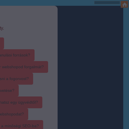
y.
anulási források?
r webshopod forgalmát?
sni a fogorvost?
övetése?
hatsz egy ügyvédtől?
webshopodat?
i a minőségi SEO-ba?