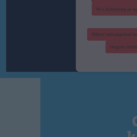
Mi a különbség az eg
Milyen hatóságokkal ke
Hogyan mérhet