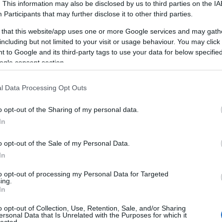
Miért jó a
. This information may also be disclosed by us to third parties on the
IA
Participants
that may further disclose it to other third parties.
személyiségfejlesztés?
 that this website/app uses one or more Google services and may gath
including but not limited to your visit or usage behaviour. You may click 
 to Google and its third-party tags to use your data for below specifi
A személyiségfejlesztés egy dinamikus,
ogle consent section.
összetett folyamat, amely során az egyén
tudatosan dolgozik azon, hogy javítsa és
F
fejlessze saját személyiségét, viselkedését és
l Data Processing Opt Outs
kommunikációs képességeit. Ez a folyamat
magában foglalja az önismeret növelését, az
o opt-out of the Sharing of my personal data.
A
önreflexiót, a pozitív szokások és
In
,
gondolkodásmódok kialakítását, valamint a
20
kommunikációs és interperszonális készségek
20
o opt-out of the Sale of my Personal Data.
2
fejlesztését. A személyiségfejlesztés nem
,
In
20
csupán az egyén javát szolgálja, hanem
20
környezetére is pozitív hatást gyakorol,
to opt-out of processing my Personal Data for Targeted
ing.
20
hozzájárulva a társas kapcsolatok
In
20
javulásához és a közösségi élet
2
gazdagításához.
o opt-out of Collection, Use, Retention, Sale, and/or Sharing
2
ersonal Data that Is Unrelated with the Purposes for which it
lected.