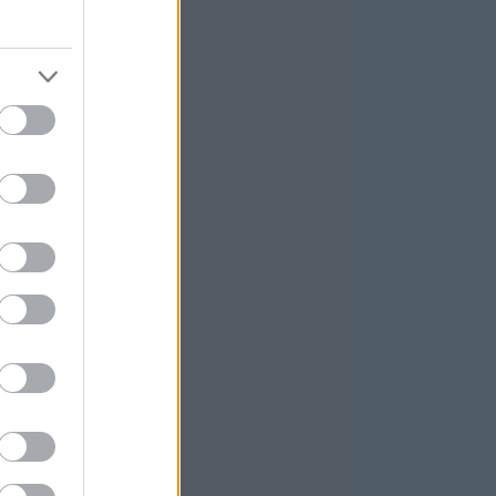
025 október
(
4
)
025 szeptember
(
5
)
ovább
...
GYÉB