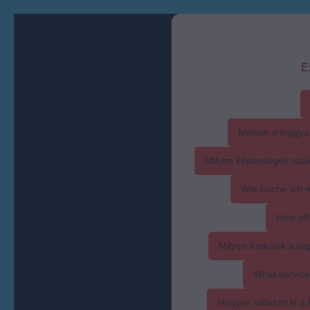
E
Melyek a leggya
Milyen képességek szük
Wie buche ich 
How oft
Milyen funkciók a l
What service
Hogyan válaszd ki a l