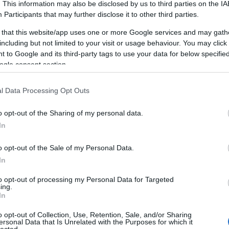
Miért jó a
. This information may also be disclosed by us to third parties on the
IA
Participants
that may further disclose it to other third parties.
személyiségfejlesztés?
 that this website/app uses one or more Google services and may gath
including but not limited to your visit or usage behaviour. You may click 
 to Google and its third-party tags to use your data for below specifi
A személyiségfejlesztés egy dinamikus,
ogle consent section.
összetett folyamat, amely során az egyén
tudatosan dolgozik azon, hogy javítsa és
F
fejlessze saját személyiségét, viselkedését és
l Data Processing Opt Outs
kommunikációs képességeit. Ez a folyamat
magában foglalja az önismeret növelését, az
o opt-out of the Sharing of my personal data.
A
önreflexiót, a pozitív szokások és
In
,
gondolkodásmódok kialakítását, valamint a
20
kommunikációs és interperszonális készségek
20
o opt-out of the Sale of my Personal Data.
2
fejlesztését. A személyiségfejlesztés nem
,
In
20
csupán az egyén javát szolgálja, hanem
20
környezetére is pozitív hatást gyakorol,
to opt-out of processing my Personal Data for Targeted
ing.
20
hozzájárulva a társas kapcsolatok
In
20
javulásához és a közösségi élet
2
gazdagításához.
o opt-out of Collection, Use, Retention, Sale, and/or Sharing
2
ersonal Data that Is Unrelated with the Purposes for which it
lected.