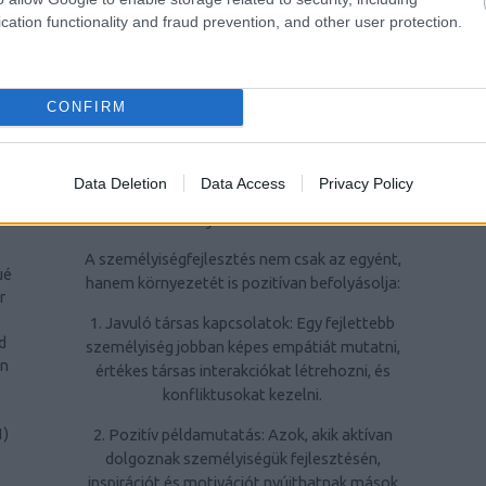
ra
kiemelten fontos az élet minden területén
cation functionality and fraud prevention, and other user protection.
való sikerhez.
ri
4. Hatékonyabban kezeljék a stresszt: A
CONFIRM
stresszkezelési technikák elsajátítása javítja
az életminőséget és segít megőrizni a
1
)
mentális egészséget.
Data Deletion
Data Access
Privacy Policy
A személyiségfejlesztés jelentősége a
e
környezet számára
s
A személyiségfejlesztés nem csak az egyént,
ué
hanem környezetét is pozitívan befolyásolja:
r
1. Javuló társas kapcsolatok: Egy fejlettebb
d
személyiség jobban képes empátiát mutatni,
rn
értékes társas interakciókat létrehozni, és
konfliktusokat kezelni.
2. Pozitív példamutatás: Azok, akik aktívan
1
)
dolgoznak személyiségük fejlesztésén,
inspirációt és motivációt nyújthatnak mások