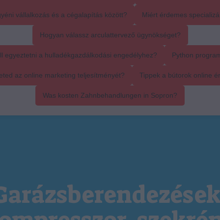
yéni vállalkozás és a cégalapítás között?
Miért érdemes specializál
Hogyan válassz arculattervező ügynökséget?
ll egyeztetni a hulladékgazdálkodási engedélyhez?
Python progra
ed az online marketing teljesítményét?
Tippek a bútorok online é
Was kosten Zahnbehandlungen in Sopron?
Garázsberendezések