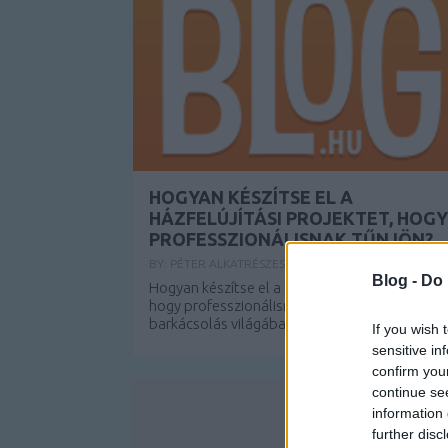
HOGYAN KÉSZÍTSE EL A
HÁZFELÚJÍTÁSI PROJEKTET, HOGY
PROFESSZIONÁLISNAK TŰNJÖN?
BY:
PÉTER ALKATRÉSZES
2021. MÁJ 18.
Blog -
Do 
Hogyan készítse el a házfelújítási projektet,
hogy professzionálisnak tűnjön? A
barkácsolás világában számos jó forrás áll a...
If you wish 
sensitive in
confirm you
continue se
information 
further disc