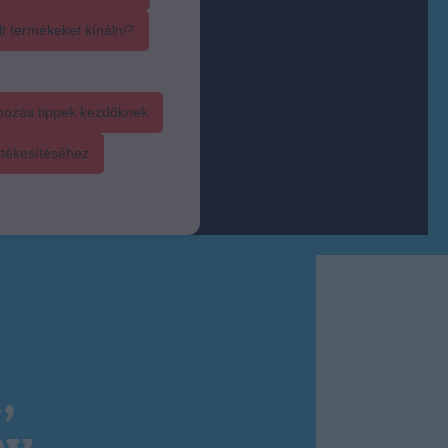
t termékeket kínálni?
mozás tippek kezdőknek
rtékesítéséhez
,