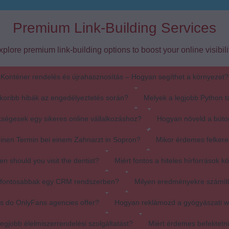
Premium Link-Building Services
xplore premium link-building options to boost your online visibilit
Konténer rendelés és újrahasznosítás – Hogyan segíthet a környezet?
koribb hibák az engedélyeztetés során?
Melyek a legjobb Python t
ségesek egy sikeres online vállalkozáshoz?
Hogyan növeld a búto
einen Termin bei einem Zahnarzt in Sopron?
Mikor érdemes felkere
en should you visit the dentist?
Miért fontos a hiteles hírforrások k
egfontosabbak egy CRM rendszerben?
Milyen eredményekre számít
s do OnlyFans agencies offer?
Hogyan reklámozd a gyógyászati 
egjobb élelmiszerrendelési szolgáltatást?
Miért érdemes befektetn