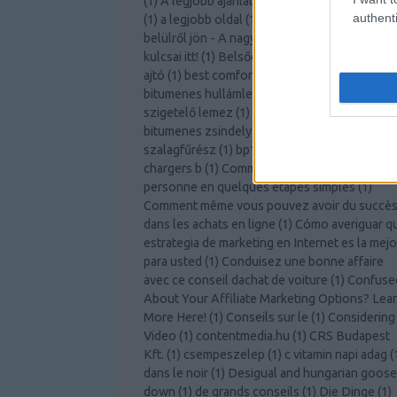
(
1
)
A legjobb ajánlatot kapja az autóbiztosítás
authenti
(
1
)
a legjobb oldal
(
1
)
a légy
(
2
)
A szabadság
belülről jön - A nagyobb személyes fejlődés
kulcsai itt!
(
1
)
Belsőépítészeti ötletek
(
1
)
belté
ajtó
(
1
)
best comforter
(
1
)
bitcoin knots
(
1
)
bitumenes hullámlemez árgép
(
1
)
bitumenes
szigetelő lemez
(
1
)
bitumenes vízszigetelés
(
bitumenes zsindely tekercs árgép
(
1
)
bomar
szalagfűrész
(
1
)
bp125
(
1
)
Bútor webshop
(
1
)
chargers b
(
1
)
Comment devenir une meilleur
personne en quelques étapes simples
(
1
)
Comment même vous pouvez avoir du succè
dans les achats en ligne
(
1
)
Cómo averiguar q
estrategia de marketing en Internet es la mejo
para usted
(
1
)
Conduisez une bonne affaire
avec ce conseil dachat de voiture
(
1
)
Confuse
About Your Affiliate Marketing Options? Lea
More Here!
(
1
)
Conseils sur le
(
1
)
Considering
Video
(
1
)
contentmedia.hu
(
1
)
CRS Budapest
Kft.
(
1
)
csempeszelep
(
1
)
c vitamin napi adag
(
dans le noir
(
1
)
Desigual and hungarian goose
down
(
1
)
de grands conseils
(
1
)
Die Dinge
(
1
)