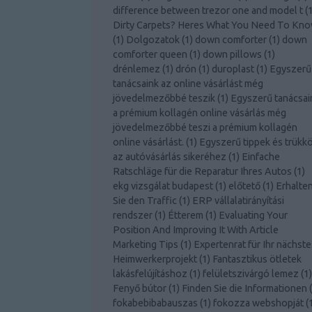
difference between trezor one and model t
(
Dirty Carpets? Heres What You Need To Kn
(
1
)
Dolgozatok
(
1
)
down comforter
(
1
)
down
comforter queen
(
1
)
down pillows
(
1
)
drénlemez
(
1
)
drón
(
1
)
duroplast
(
1
)
Egyszerű
tanácsaink az online vásárlást még
jövedelmezőbbé teszik
(
1
)
Egyszerű tanácsai
a prémium kollagén online vásárlás még
jövedelmezőbbé teszi a prémium kollagén
online vásárlást.
(
1
)
Egyszerű tippek és trükk
az autóvásárlás sikeréhez
(
1
)
Einfache
Ratschläge für die Reparatur Ihres Autos
(
1
)
ekg vizsgálat budapest
(
1
)
előtető
(
1
)
Erhalte
Sie den Traffic
(
1
)
ERP vállalatirányítási
rendszer
(
1
)
Étterem
(
1
)
Evaluating Your
Position And Improving It With Article
Marketing Tips
(
1
)
Expertenrat für Ihr nächste
Heimwerkerprojekt
(
1
)
Fantasztikus ötletek
lakásfelújításhoz
(
1
)
felületszivárgó lemez
(
1
)
Fenyő bútor
(
1
)
Finden Sie die Informationen
(
fokabebibabauszas
(
1
)
fokozza webshopját
(