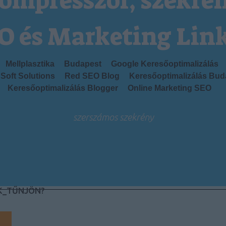
ompresszor, szekré
O és Marketing Lin
Mellplasztika
Budapest
Google Keresőoptimalizálás
Soft Solutions
Red SEO Blog
Keresőoptimalizálás Bud
Keresőoptimalizálás Blogger
Online Marketing SEO
szerszámos szekrény
K_TŰNJÖN?