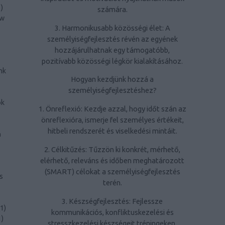
1
)
számára.
ow
3. Harmonikusabb közösségi élet: A
személyiségfejlesztés révén az egyének
hozzájárulhatnak egy támogatóbb,
pozitívabb közösségi légkör kialakításához.
nk
Hogyan kezdjünk hozzá a
személyiségfejlesztéshez?
ök
1. Önreflexió: Kezdje azzal, hogy időt szán az
önreflexióra, ismerje fel személyes értékeit,
hitbeli rendszerét és viselkedési mintáit.
n
2. Célkitűzés: Tűzzön ki konkrét, mérhető,
elérhető, releváns és időben meghatározott
(SMART) célokat a személyiségfejlesztés
s
terén.
3. Készségfejlesztés: Fejlessze
1
)
kommunikációs, konfliktuskezelési és
1
)
stresszkezelési készségeit tréningeken,