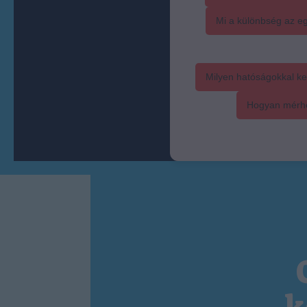
Mi a különbség az eg
Milyen hatóságokkal ke
Hogyan mérhet