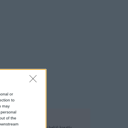
sonal or
ection to
ou may
 personal
out of the
OP 5
 downstream
Csináld magad saját garázs belül: kreatív