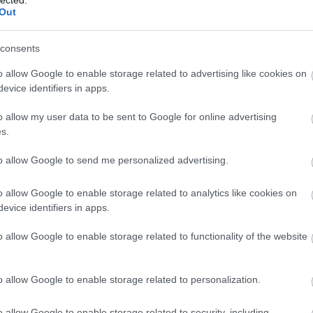
A személyiségfejlesztés jelentősége az egyén
2
Out
2
számára
T
Az önfejlesztési törekvések középpontjában
consents
a személyiség áll, hiszen a személyiségjegyek
eg
E
o allow Google to enable storage related to advertising like cookies on
és viselkedésminták meghatározóak abban,
evice identifiers in apps.
hogy hogyan látjuk a világot, hogyan
reagálunk a kihívásokra, és hogyan alakítjuk
o allow my user data to be sent to Google for online advertising
kapcsolatainkat. A személyiségfejlesztés
s.
segít az egyéneknek abban, hogy:
o
to allow Google to send me personalized advertising.
1. Jobban megismerjék saját magukat: Az
önismeret mélyítése révén az egyének
o allow Google to enable storage related to analytics like cookies on
felismerhetik erősségeiket, gyengeségeiket,
)
evice identifiers in apps.
érdeklődési körüket és motivációikat.
o allow Google to enable storage related to functionality of the website
2. Fejlesszék kommunikációs készségeiket: A
hatékony kommunikáció alapvető a sikeres
személyes és szakmai kapcsolatok
o allow Google to enable storage related to personalization.
kialakításához.
et
3. Növeljék önbizalmukat: Az önbizalom
o allow Google to enable storage related to security, including