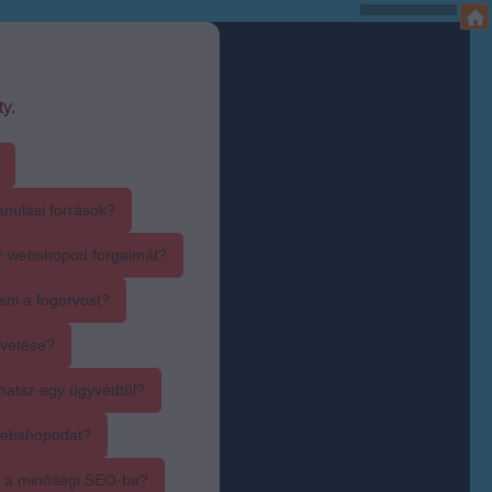
y.
anulási források?
r webshopod forgalmát?
sni a fogorvost?
övetése?
hatsz egy ügyvédtől?
webshopodat?
i a minőségi SEO-ba?