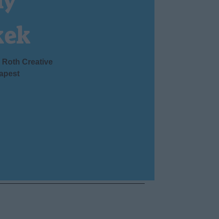
ny
kek
Roth Creative
apest