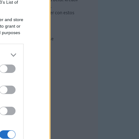
B’s List of
ötletek és hasznos tippek.
Mejorar lo que puede hacer con estos
sencillos pasos
er and store
Szerszámos szekrény
to grant or
Radiális kompresszor
ed purposes
Kompresszorok működése
RISS TOPIKOK
RCHÍVUM
26 július
(
6
)
26 június
(
10
)
026 május
(
7
)
26 április
(
1
)
26 március
(
4
)
26 február
(
1
)
26 január
(
3
)
025 december
(
4
)
025 november
(
3
)