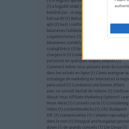
(
1
)
A legjobb ajánlatot kapja az autóbiztosítás
authenti
(
1
)
a legjobb oldal
(
1
)
a légy
(
2
)
A szabadság
belülről jön - A nagyobb személyes fejlődés
kulcsai itt!
(
1
)
Belsőépítészeti ötletek
(
1
)
belté
ajtó
(
1
)
best comforter
(
1
)
bitcoin knots
(
1
)
bitumenes hullámlemez árgép
(
1
)
bitumenes
szigetelő lemez
(
1
)
bitumenes vízszigetelés
(
bitumenes zsindely tekercs árgép
(
1
)
bomar
szalagfűrész
(
1
)
bp125
(
1
)
Bútor webshop
(
1
)
chargers b
(
1
)
Comment devenir une meilleur
personne en quelques étapes simples
(
1
)
Comment même vous pouvez avoir du succè
dans les achats en ligne
(
1
)
Cómo averiguar q
estrategia de marketing en Internet es la mejo
para usted
(
1
)
Conduisez une bonne affaire
avec ce conseil dachat de voiture
(
1
)
Confuse
About Your Affiliate Marketing Options? Lea
More Here!
(
1
)
Conseils sur le
(
1
)
Considering
Video
(
1
)
contentmedia.hu
(
1
)
CRS Budapest
Kft.
(
1
)
csempeszelep
(
1
)
c vitamin napi adag
(
dans le noir
(
1
)
Desigual and hungarian goose
down
(
1
)
de grands conseils
(
1
)
Die Dinge
(
1
)