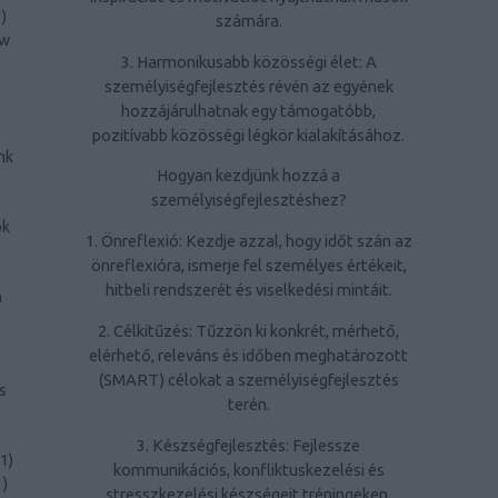
1
)
számára.
ow
3. Harmonikusabb közösségi élet: A
személyiségfejlesztés révén az egyének
hozzájárulhatnak egy támogatóbb,
pozitívabb közösségi légkör kialakításához.
nk
Hogyan kezdjünk hozzá a
személyiségfejlesztéshez?
ök
1. Önreflexió: Kezdje azzal, hogy időt szán az
önreflexióra, ismerje fel személyes értékeit,
hitbeli rendszerét és viselkedési mintáit.
n
2. Célkitűzés: Tűzzön ki konkrét, mérhető,
elérhető, releváns és időben meghatározott
(SMART) célokat a személyiségfejlesztés
s
terén.
3. Készségfejlesztés: Fejlessze
1
)
kommunikációs, konfliktuskezelési és
1
)
stresszkezelési készségeit tréningeken,