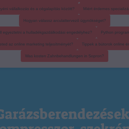
yéni vállalkozás és a cégalapítás között?
Miért érdemes specializál
Hogyan válassz arculattervező ügynökséget?
ll egyeztetni a hulladékgazdálkodási engedélyhez?
Python progra
ed az online marketing teljesítményét?
Tippek a bútorok online é
Was kosten Zahnbehandlungen in Sopron?
Garázsberendezések