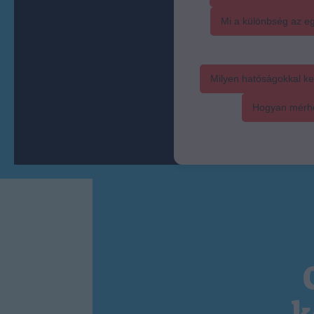
Mi a különbség az eg
Milyen hatóságokkal ke
Hogyan mérhet