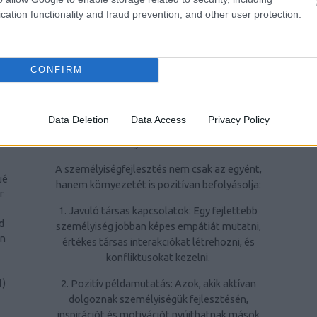
ra
kiemelten fontos az élet minden területén
cation functionality and fraud prevention, and other user protection.
való sikerhez.
ri
4. Hatékonyabban kezeljék a stresszt: A
CONFIRM
stresszkezelési technikák elsajátítása javítja
az életminőséget és segít megőrizni a
1
)
mentális egészséget.
Data Deletion
Data Access
Privacy Policy
A személyiségfejlesztés jelentősége a
e
környezet számára
s
A személyiségfejlesztés nem csak az egyént,
ué
hanem környezetét is pozitívan befolyásolja:
r
1. Javuló társas kapcsolatok: Egy fejlettebb
d
személyiség jobban képes empátiát mutatni,
rn
értékes társas interakciókat létrehozni, és
konfliktusokat kezelni.
2. Pozitív példamutatás: Azok, akik aktívan
1
)
dolgoznak személyiségük fejlesztésén,
inspirációt és motivációt nyújthatnak mások