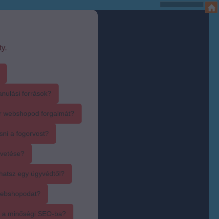
y.
anulási források?
r webshopod forgalmát?
sni a fogorvost?
övetése?
hatsz egy ügyvédtől?
webshopodat?
i a minőségi SEO-ba?