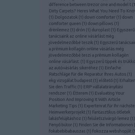
difference between trezor one and model t
(
Dirty Carpets? Heres What You Need To Kn
(
1
)
Dolgozatok
(
1
)
down comforter
(
1
)
down
comforter queen
(
1
)
down pillows
(
1
)
drénlemez
(
1
)
drón
(
1
)
duroplast
(
1
)
Egyszerű
tanácsaink az online vásárlást még
jövedelmezőbbé teszik
(
1
)
Egyszerű tanácsai
a prémium kollagén online vásárlás még
jövedelmezőbbé teszi a prémium kollagén
online vásárlást.
(
1
)
Egyszerű tippek és trükk
az autóvásárlás sikeréhez
(
1
)
Einfache
Ratschläge für die Reparatur Ihres Autos
(
1
)
ekg vizsgálat budapest
(
1
)
előtető
(
1
)
Erhalte
Sie den Traffic
(
1
)
ERP vállalatirányítási
rendszer
(
1
)
Étterem
(
1
)
Evaluating Your
Position And Improving It With Article
Marketing Tips
(
1
)
Expertenrat für Ihr nächste
Heimwerkerprojekt
(
1
)
Fantasztikus ötletek
lakásfelújításhoz
(
1
)
felületszivárgó lemez
(
1
)
Fenyő bútor
(
1
)
Finden Sie die Informationen
(
fokabebibabauszas
(
1
)
fokozza webshopját
(