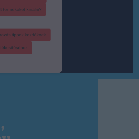
t termékeket kínálni?
mozás tippek kezdőknek
rtékesítéséhez
,