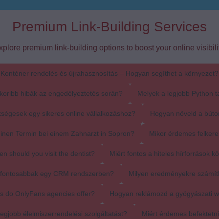
Premium Link-Building Services
xplore premium link-building options to boost your online visibilit
Konténer rendelés és újrahasznosítás – Hogyan segíthet a környezet?
koribb hibák az engedélyeztetés során?
Melyek a legjobb Python t
ségesek egy sikeres online vállalkozáshoz?
Hogyan növeld a búto
einen Termin bei einem Zahnarzt in Sopron?
Mikor érdemes felkere
en should you visit the dentist?
Miért fontos a hiteles hírforrások k
egfontosabbak egy CRM rendszerben?
Milyen eredményekre számít
s do OnlyFans agencies offer?
Hogyan reklámozd a gyógyászati 
egjobb élelmiszerrendelési szolgáltatást?
Miért érdemes befektetn