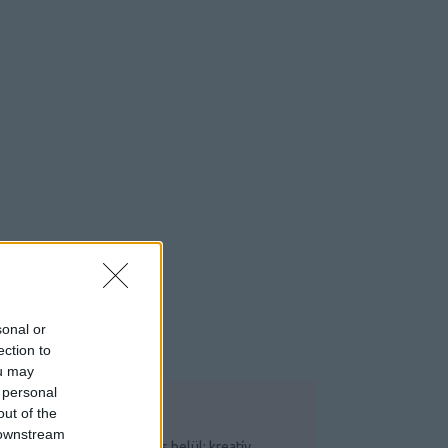
sonal or
ection to
ou may
 personal
out of the
OP 5
 downstream
Csináld magad saját garázs belül: kreatív