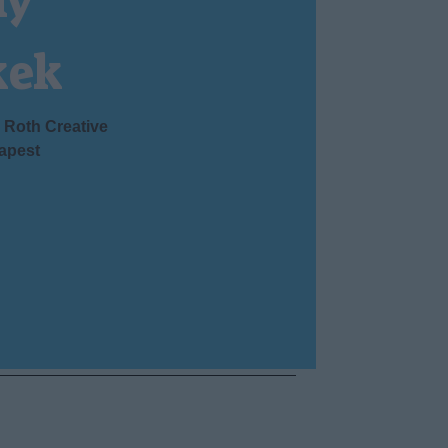
ny
kek
Roth Creative
apest