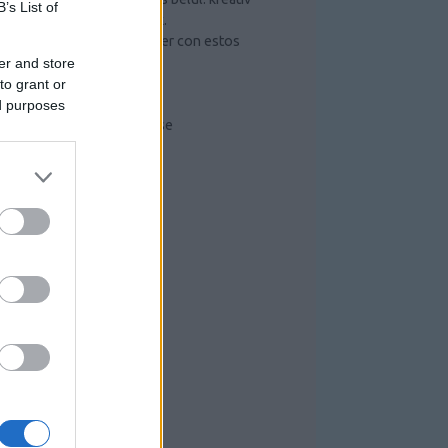
B’s List of
ötletek és hasznos tippek.
Mejorar lo que puede hacer con estos
sencillos pasos
er and store
Szerszámos szekrény
to grant or
Radiális kompresszor
ed purposes
Kompresszorok működése
RISS TOPIKOK
RCHÍVUM
026 augusztus
(
1
)
26 július
(
6
)
26 június
(
10
)
026 május
(
7
)
26 április
(
1
)
26 március
(
4
)
26 február
(
1
)
26 január
(
3
)
025 december
(
4
)