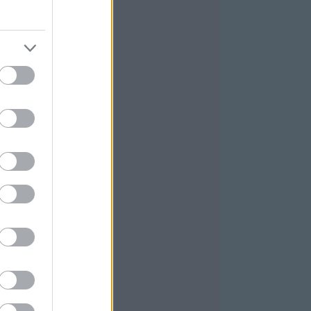
025 november
(
3
)
025 október
(
4
)
ovább
...
GYÉB