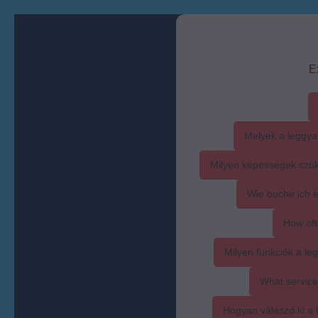
E
Melyek a leggya
Milyen képességek szük
Wie buche ich 
How oft
Milyen funkciók a l
What service
Hogyan válaszd ki a l