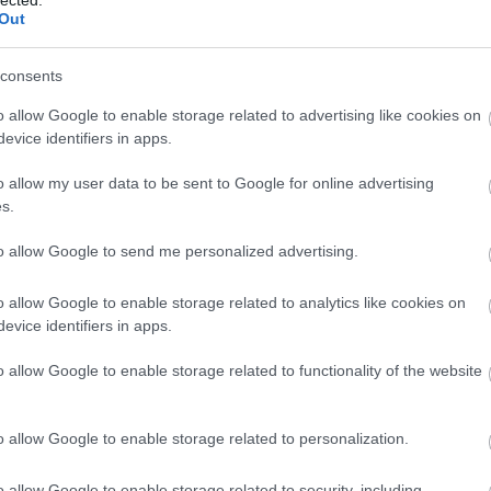
A személyiségfejlesztés jelentősége az egyén
2
Out
2
számára
T
Az önfejlesztési törekvések középpontjában
consents
a személyiség áll, hiszen a személyiségjegyek
eg
E
o allow Google to enable storage related to advertising like cookies on
és viselkedésminták meghatározóak abban,
evice identifiers in apps.
hogy hogyan látjuk a világot, hogyan
reagálunk a kihívásokra, és hogyan alakítjuk
o allow my user data to be sent to Google for online advertising
kapcsolatainkat. A személyiségfejlesztés
s.
segít az egyéneknek abban, hogy:
o
to allow Google to send me personalized advertising.
1. Jobban megismerjék saját magukat: Az
önismeret mélyítése révén az egyének
o allow Google to enable storage related to analytics like cookies on
felismerhetik erősségeiket, gyengeségeiket,
)
evice identifiers in apps.
érdeklődési körüket és motivációikat.
o allow Google to enable storage related to functionality of the website
2. Fejlesszék kommunikációs készségeiket: A
hatékony kommunikáció alapvető a sikeres
személyes és szakmai kapcsolatok
o allow Google to enable storage related to personalization.
kialakításához.
et
3. Növeljék önbizalmukat: Az önbizalom
o allow Google to enable storage related to security, including