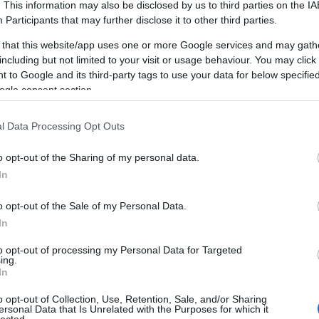
Miért jó a
. This information may also be disclosed by us to third parties on the
IA
Participants
that may further disclose it to other third parties.
személyiségfejlesztés?
 that this website/app uses one or more Google services and may gath
including but not limited to your visit or usage behaviour. You may click 
 to Google and its third-party tags to use your data for below specifi
A személyiségfejlesztés egy dinamikus,
ogle consent section.
összetett folyamat, amely során az egyén
tudatosan dolgozik azon, hogy javítsa és
F
fejlessze saját személyiségét, viselkedését és
l Data Processing Opt Outs
kommunikációs képességeit. Ez a folyamat
magában foglalja az önismeret növelését, az
o opt-out of the Sharing of my personal data.
A
önreflexiót, a pozitív szokások és
In
,
gondolkodásmódok kialakítását, valamint a
2
kommunikációs és interperszonális készségek
20
o opt-out of the Sale of my Personal Data.
20
fejlesztését. A személyiségfejlesztés nem
,
In
2
csupán az egyén javát szolgálja, hanem
20
környezetére is pozitív hatást gyakorol,
to opt-out of processing my Personal Data for Targeted
ing.
20
hozzájárulva a társas kapcsolatok
In
20
javulásához és a közösségi élet
20
gazdagításához.
o opt-out of Collection, Use, Retention, Sale, and/or Sharing
2
ersonal Data that Is Unrelated with the Purposes for which it
lected.