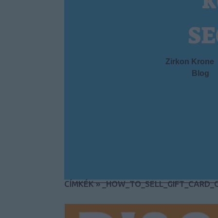
k
SE
Zirkon Krone
Blog
CÍMKÉK
»
_HOW_TO_SELL_GIFT_CARD_