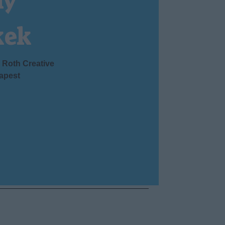
ny
kek
Roth Creative
apest