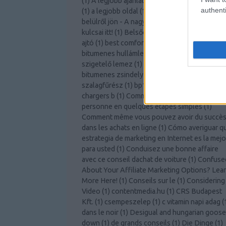
(
1
)
A legjobb ajánlatot kapja az autóbiztosítás
authenti
(
1
)
a legjobb oldal
(
1
)
a légy
(
2
)
A szabadság
belülről jön - A nagyobb személyes fejlődés
kulcsai itt!
(
1
)
Belsőépítészeti ötletek
(
1
)
belté
ajtó
(
1
)
best comforter
(
1
)
bitcoin knots
(
1
)
bitumenes hullámlemez árgép
(
1
)
bitumenes
szigetelő lemez
(
1
)
bitumenes vízszigetelés
(
bitumenes zsindely tekercs árgép
(
1
)
bomar
szalagfűrész
(
1
)
bp125
(
1
)
Bútor webshop
(
1
)
chargers b
(
1
)
Comment devenir une meilleur
personne en quelques étapes simples
(
1
)
Comment même vous pouvez avoir du succè
dans les achats en ligne
(
1
)
Cómo averiguar q
estrategia de marketing en Internet es la mejo
para usted
(
1
)
Conduisez une bonne affaire
avec ce conseil dachat de voiture
(
1
)
Confuse
About Your Affiliate Marketing Options? Lea
More Here!
(
1
)
Conseils sur le
(
1
)
Considering
Video
(
1
)
contentmedia.hu
(
1
)
CRS Budapest
Kft.
(
1
)
csempeszelep
(
1
)
c vitamin napi adag
(
dans le noir
(
1
)
Desigual and hungarian goose
down
(
1
)
de grands conseils
(
1
)
Die Dinge
(
1
)