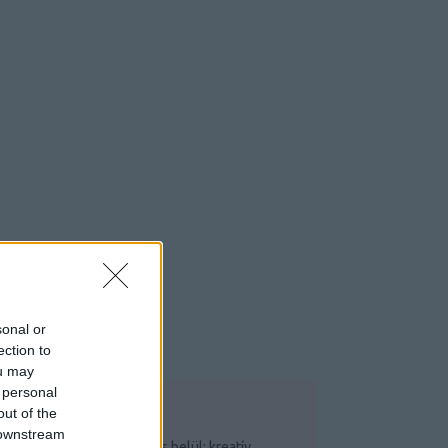
sonal or
ection to
ou may
 personal
out of the
OP 5
 downstream
Csináld magad saját garázs belül: kreatív