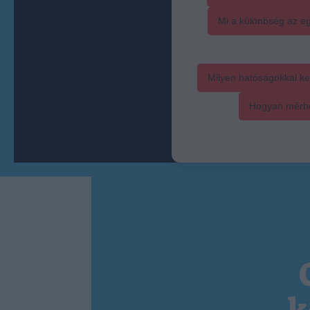
Mi a különbség az eg
Milyen hatóságokkal ke
Hogyan mérhet