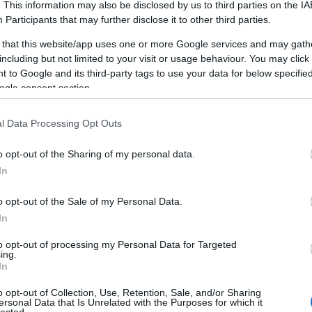
Miért jó a
. This information may also be disclosed by us to third parties on the
IA
Participants
that may further disclose it to other third parties.
személyiségfejlesztés?
 that this website/app uses one or more Google services and may gath
including but not limited to your visit or usage behaviour. You may click 
 to Google and its third-party tags to use your data for below specifi
A személyiségfejlesztés egy dinamikus,
ogle consent section.
összetett folyamat, amely során az egyén
tudatosan dolgozik azon, hogy javítsa és
F
fejlessze saját személyiségét, viselkedését és
l Data Processing Opt Outs
kommunikációs képességeit. Ez a folyamat
magában foglalja az önismeret növelését, az
o opt-out of the Sharing of my personal data.
A
önreflexiót, a pozitív szokások és
In
,
gondolkodásmódok kialakítását, valamint a
20
kommunikációs és interperszonális készségek
20
o opt-out of the Sale of my Personal Data.
2
fejlesztését. A személyiségfejlesztés nem
,
In
20
csupán az egyén javát szolgálja, hanem
20
környezetére is pozitív hatást gyakorol,
to opt-out of processing my Personal Data for Targeted
ing.
20
hozzájárulva a társas kapcsolatok
In
20
javulásához és a közösségi élet
2
gazdagításához.
o opt-out of Collection, Use, Retention, Sale, and/or Sharing
2
ersonal Data that Is Unrelated with the Purposes for which it
lected.