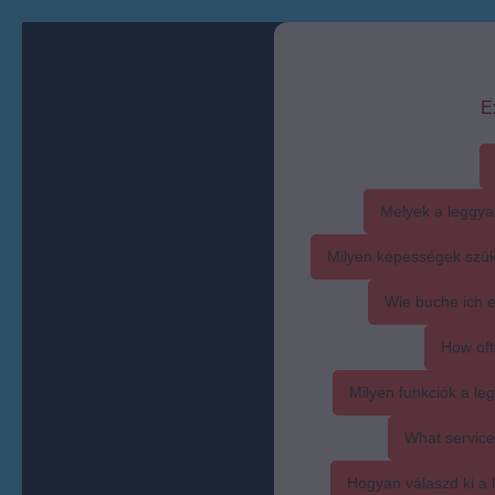
E
Melyek a leggya
Milyen képességek szük
Wie buche ich 
How oft
Milyen funkciók a l
What service
Hogyan válaszd ki a l