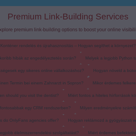
Premium Link-Building Services
xplore premium link-building options to boost your online visibilit
Konténer rendelés és újrahasznosítás – Hogyan segíthet a környezet?
koribb hibák az engedélyeztetés során?
Melyek a legjobb Python t
ségesek egy sikeres online vállalkozáshoz?
Hogyan növeld a búto
einen Termin bei einem Zahnarzt in Sopron?
Mikor érdemes felkere
en should you visit the dentist?
Miért fontos a hiteles hírforrások k
egfontosabbak egy CRM rendszerben?
Milyen eredményekre számít
s do OnlyFans agencies offer?
Hogyan reklámozd a gyógyászati 
egjobb élelmiszerrendelési szolgáltatást?
Miért érdemes befektetn