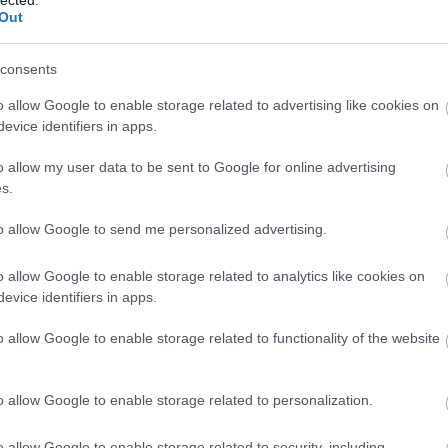
A személyiségfejlesztés jelentősége az egyén
2
Out
2
számára
T
Az önfejlesztési törekvések középpontjában
consents
a személyiség áll, hiszen a személyiségjegyek
eg
E
o allow Google to enable storage related to advertising like cookies on
és viselkedésminták meghatározóak abban,
evice identifiers in apps.
hogy hogyan látjuk a világot, hogyan
reagálunk a kihívásokra, és hogyan alakítjuk
o allow my user data to be sent to Google for online advertising
kapcsolatainkat. A személyiségfejlesztés
s.
segít az egyéneknek abban, hogy:
o
to allow Google to send me personalized advertising.
1. Jobban megismerjék saját magukat: Az
önismeret mélyítése révén az egyének
o allow Google to enable storage related to analytics like cookies on
felismerhetik erősségeiket, gyengeségeiket,
)
evice identifiers in apps.
érdeklődési körüket és motivációikat.
o allow Google to enable storage related to functionality of the website
2. Fejlesszék kommunikációs készségeiket: A
hatékony kommunikáció alapvető a sikeres
személyes és szakmai kapcsolatok
o allow Google to enable storage related to personalization.
kialakításához.
et
3. Növeljék önbizalmukat: Az önbizalom
o allow Google to enable storage related to security, including