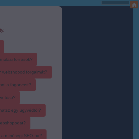
y.
anulási források?
r webshopod forgalmát?
sni a fogorvost?
övetése?
hatsz egy ügyvédtől?
webshopodat?
i a minőségi SEO-ba?