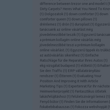
difference between trezor one and model t
(
Dirty Carpets? Heres What You Need To Kn
(
1
)
Dolgozatok
(
1
)
down comforter
(
1
)
down
comforter queen
(
1
)
down pillows
(
1
)
drénlemez
(
1
)
drón
(
1
)
duroplast
(
1
)
Egyszerű
tanácsaink az online vásárlást még
jövedelmezőbbé teszik
(
1
)
Egyszerű tanácsai
a prémium kollagén online vásárlás még
jövedelmezőbbé teszi a prémium kollagén
online vásárlást.
(
1
)
Egyszerű tippek és trükk
az autóvásárlás sikeréhez
(
1
)
Einfache
Ratschläge für die Reparatur Ihres Autos
(
1
)
ekg vizsgálat budapest
(
1
)
előtető
(
1
)
Erhalte
Sie den Traffic
(
1
)
ERP vállalatirányítási
rendszer
(
1
)
Étterem
(
1
)
Evaluating Your
Position And Improving It With Article
Marketing Tips
(
1
)
Expertenrat für Ihr nächste
Heimwerkerprojekt
(
1
)
Fantasztikus ötletek
lakásfelújításhoz
(
1
)
felületszivárgó lemez
(
1
)
Fenyő bútor
(
1
)
Finden Sie die Informationen
(
fokabebibabauszas
(
1
)
fokozza webshopját
(