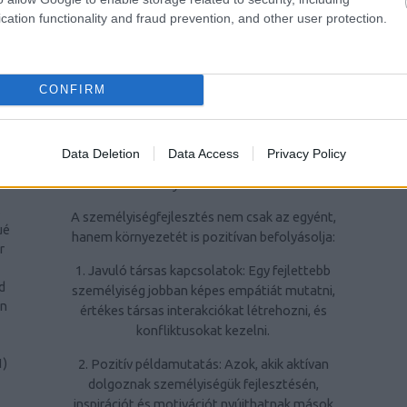
ra
kiemelten fontos az élet minden területén
cation functionality and fraud prevention, and other user protection.
való sikerhez.
ri
4. Hatékonyabban kezeljék a stresszt: A
CONFIRM
stresszkezelési technikák elsajátítása javítja
az életminőséget és segít megőrizni a
1
)
mentális egészséget.
Data Deletion
Data Access
Privacy Policy
A személyiségfejlesztés jelentősége a
e
környezet számára
s
A személyiségfejlesztés nem csak az egyént,
ué
hanem környezetét is pozitívan befolyásolja:
r
1. Javuló társas kapcsolatok: Egy fejlettebb
d
személyiség jobban képes empátiát mutatni,
rn
értékes társas interakciókat létrehozni, és
konfliktusokat kezelni.
2. Pozitív példamutatás: Azok, akik aktívan
1
)
dolgoznak személyiségük fejlesztésén,
inspirációt és motivációt nyújthatnak mások