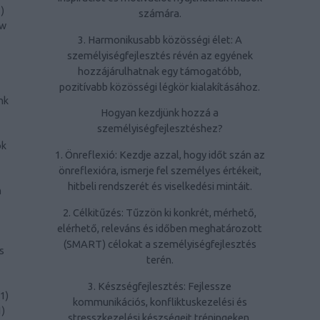
1
)
számára.
ow
3. Harmonikusabb közösségi élet: A
személyiségfejlesztés révén az egyének
hozzájárulhatnak egy támogatóbb,
pozitívabb közösségi légkör kialakításához.
nk
Hogyan kezdjünk hozzá a
személyiségfejlesztéshez?
ök
1. Önreflexió: Kezdje azzal, hogy időt szán az
önreflexióra, ismerje fel személyes értékeit,
hitbeli rendszerét és viselkedési mintáit.
n
2. Célkitűzés: Tűzzön ki konkrét, mérhető,
elérhető, releváns és időben meghatározott
(SMART) célokat a személyiségfejlesztés
s
terén.
3. Készségfejlesztés: Fejlessze
1
)
kommunikációs, konfliktuskezelési és
1
)
stresszkezelési készségeit tréningeken,