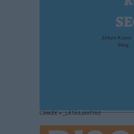
k
SE
Zirkon Krone
Blog
CÍMKÉK
»
_LÁTÁSJAVÍTÁS