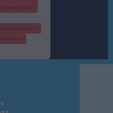
t termékeket kínálni?
mozás tippek kezdőknek
rtékesítéséhez
,