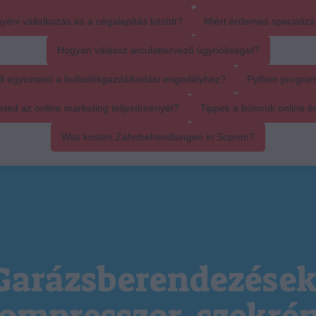
yéni vállalkozás és a cégalapítás között?
Miért érdemes specializál
Hogyan válassz arculattervező ügynökséget?
ll egyeztetni a hulladékgazdálkodási engedélyhez?
Python progra
ed az online marketing teljesítményét?
Tippek a bútorok online é
Was kosten Zahnbehandlungen in Sopron?
Garázsberendezések