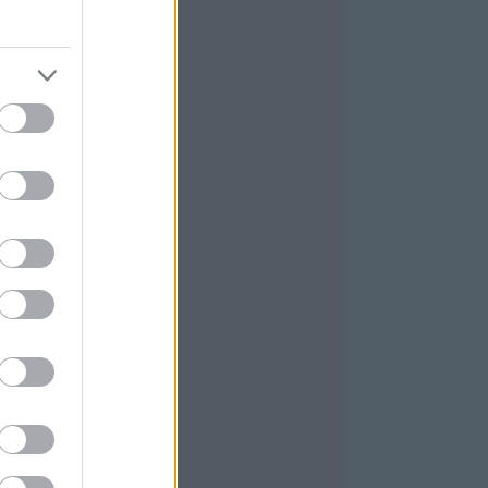
025 október
(
4
)
025 szeptember
(
5
)
ovább
...
GYÉB