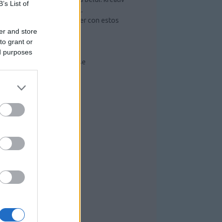
B’s List of
ötletek és hasznos tippek.
Mejorar lo que puede hacer con estos
sencillos pasos
er and store
Szerszámos szekrény
to grant or
Radiális kompresszor
ed purposes
Kompresszorok működése
RISS TOPIKOK
RCHÍVUM
26 július
(
6
)
26 június
(
10
)
026 május
(
7
)
26 április
(
1
)
26 március
(
4
)
26 február
(
1
)
26 január
(
3
)
025 december
(
4
)
025 november
(
3
)