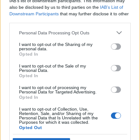
IAB’s list of downstream participants. This information may
Péter alkatrészes
•
2020. október 13.
0
also be disclosed by us to third parties on the
IAB’s List of
Downstream Participants
that may further disclose it to other
third parties.
A dugattyús kompresszorok működése A levegő
összesűrítése a berendezés esetében egy vagy két
Please note that this website/app uses one or more Google
Personal Data Processing Opt Outs
dugattyúval történik. A dugattyú és a henger
services and may gather and store information including but
súrlódása által termelődött hő lehűtését, ill. a fém
not limited to your visit or usage behaviour. You may click to
I want to opt-out of the Sharing of my
personal data.
alkatrészek kenését speciális kompresszor olaj
grant or deny consent to Google and its third-party tags to
Opted In
biztosítja. A közvetlen meghajtású
use your data for below specified purposes in below Google
kompresszor működtetéséről…
consent section.
I want to opt-out of the Sale of my
Personal Data.
Opted In
Kompresszorok
I want to opt-out of processing my
Péter alkatrészes
•
2020. október 13.
0
Personal Data for Targeted Advertising.
Opted In
Kompresszorok A FIAC dugattyús kompresszorok az
I want to opt-out of Collection, Use,
otthoni barkácsolástól a legkeményebb ipari
Retention, Sale, and/or Sharing of my
Personal Data that Is Unrelated with the
felhasználásig számtalan felhasználási területen
Purposes for which it was collected.
használhatók. Egy - ill. kéthengeres, 1-10 lóerő
Opted Out
teljesítményű villanymotorral szerelt modellek,