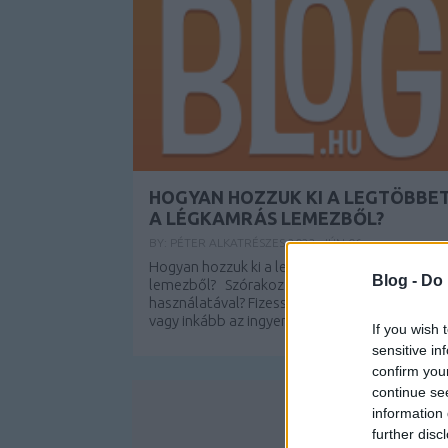
HOGYAN HOZZUK KI A LEGTÖBBE
A LÉGKAMRÁS LEMEZBŐL?
BY:
PÉTER ALKATRÉSZES
2023. JÚN 06.
Hogyan hozzuk ki a legtöbbet a légkamrás
Blog -
Do 
lemezből? Szórakozzunk a cikkforgatók
használatával? Fizessen a szolgáltatásokért,
vagy inkább az ingyenes könyvtárakat...
If you wish 
sensitive in
confirm you
continue se
information 
further disc