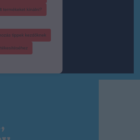
t termékeket kínálni?
mozás tippek kezdőknek
rtékesítéséhez
,