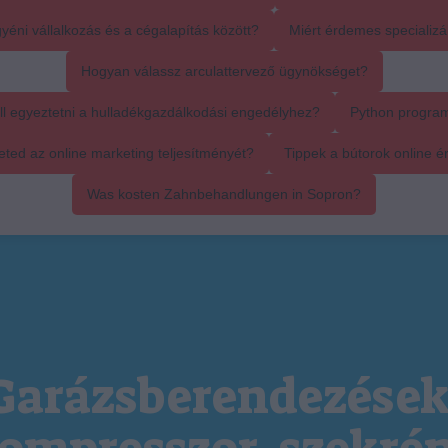
yéni vállalkozás és a cégalapítás között?
Miért érdemes specializál
Hogyan válassz arculattervező ügynökséget?
ll egyeztetni a hulladékgazdálkodási engedélyhez?
Python progra
ed az online marketing teljesítményét?
Tippek a bútorok online é
Was kosten Zahnbehandlungen in Sopron?
Garázsberendezések