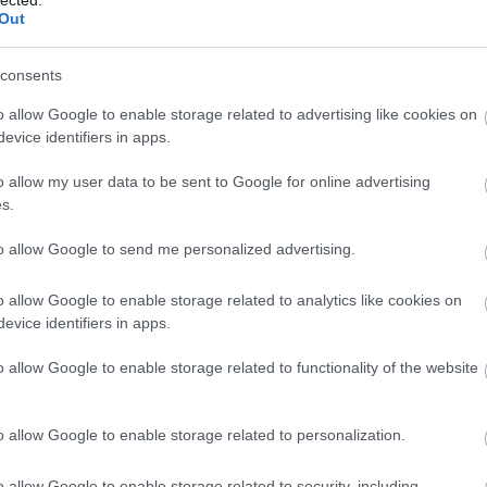
A személyiségfejlesztés jelentősége az egyén
2
Out
2
számára
T
Az önfejlesztési törekvések középpontjában
consents
a személyiség áll, hiszen a személyiségjegyek
eg
E
o allow Google to enable storage related to advertising like cookies on
és viselkedésminták meghatározóak abban,
evice identifiers in apps.
hogy hogyan látjuk a világot, hogyan
reagálunk a kihívásokra, és hogyan alakítjuk
o allow my user data to be sent to Google for online advertising
kapcsolatainkat. A személyiségfejlesztés
s.
segít az egyéneknek abban, hogy:
o
to allow Google to send me personalized advertising.
1. Jobban megismerjék saját magukat: Az
önismeret mélyítése révén az egyének
o allow Google to enable storage related to analytics like cookies on
felismerhetik erősségeiket, gyengeségeiket,
)
evice identifiers in apps.
érdeklődési körüket és motivációikat.
o allow Google to enable storage related to functionality of the website
2. Fejlesszék kommunikációs készségeiket: A
hatékony kommunikáció alapvető a sikeres
személyes és szakmai kapcsolatok
o allow Google to enable storage related to personalization.
kialakításához.
et
3. Növeljék önbizalmukat: Az önbizalom
o allow Google to enable storage related to security, including