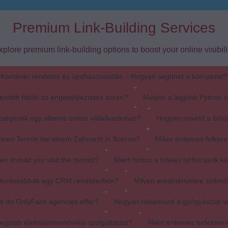
Premium Link-Building Services
xplore premium link-building options to boost your online visibilit
Konténer rendelés és újrahasznosítás – Hogyan segíthet a környezet?
koribb hibák az engedélyeztetés során?
Melyek a legjobb Python t
ségesek egy sikeres online vállalkozáshoz?
Hogyan növeld a búto
einen Termin bei einem Zahnarzt in Sopron?
Mikor érdemes felkere
en should you visit the dentist?
Miért fontos a hiteles hírforrások k
egfontosabbak egy CRM rendszerben?
Milyen eredményekre számít
s do OnlyFans agencies offer?
Hogyan reklámozd a gyógyászati 
egjobb élelmiszerrendelési szolgáltatást?
Miért érdemes befektetn