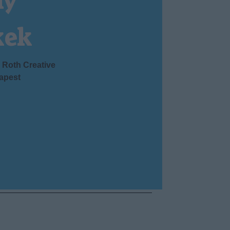
ny
kek
Roth Creative
apest