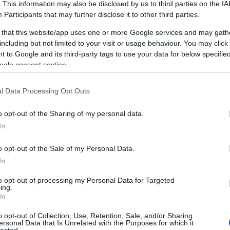
Miért jó a
. This information may also be disclosed by us to third parties on the
IA
Participants
that may further disclose it to other third parties.
személyiségfejlesztés?
 that this website/app uses one or more Google services and may gath
including but not limited to your visit or usage behaviour. You may click 
 to Google and its third-party tags to use your data for below specifi
A személyiségfejlesztés egy dinamikus,
ogle consent section.
összetett folyamat, amely során az egyén
tudatosan dolgozik azon, hogy javítsa és
F
fejlessze saját személyiségét, viselkedését és
l Data Processing Opt Outs
kommunikációs képességeit. Ez a folyamat
magában foglalja az önismeret növelését, az
o opt-out of the Sharing of my personal data.
A
önreflexiót, a pozitív szokások és
In
,
gondolkodásmódok kialakítását, valamint a
2
kommunikációs és interperszonális készségek
20
o opt-out of the Sale of my Personal Data.
20
fejlesztését. A személyiségfejlesztés nem
,
In
2
csupán az egyén javát szolgálja, hanem
20
környezetére is pozitív hatást gyakorol,
to opt-out of processing my Personal Data for Targeted
ing.
20
hozzájárulva a társas kapcsolatok
In
20
javulásához és a közösségi élet
20
gazdagításához.
o opt-out of Collection, Use, Retention, Sale, and/or Sharing
2
ersonal Data that Is Unrelated with the Purposes for which it
lected.