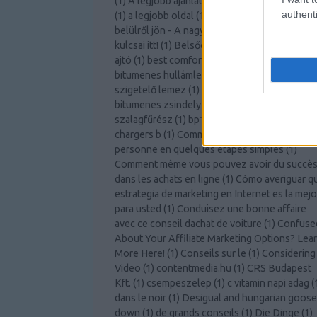
(
1
)
A legjobb ajánlatot kapja az autóbiztosítás
authenti
(
1
)
a legjobb oldal
(
1
)
a légy
(
2
)
A szabadság
belülről jön - A nagyobb személyes fejlődés
kulcsai itt!
(
1
)
Belsőépítészeti ötletek
(
1
)
belté
ajtó
(
1
)
best comforter
(
1
)
bitcoin knots
(
1
)
bitumenes hullámlemez árgép
(
1
)
bitumenes
szigetelő lemez
(
1
)
bitumenes vízszigetelés
(
bitumenes zsindely tekercs árgép
(
1
)
bomar
szalagfűrész
(
1
)
bp125
(
1
)
Bútor webshop
(
1
)
chargers b
(
1
)
Comment devenir une meilleur
personne en quelques étapes simples
(
1
)
Comment même vous pouvez avoir du succè
dans les achats en ligne
(
1
)
Cómo averiguar q
estrategia de marketing en Internet es la mejo
para usted
(
1
)
Conduisez une bonne affaire
avec ce conseil dachat de voiture
(
1
)
Confuse
About Your Affiliate Marketing Options? Lea
More Here!
(
1
)
Conseils sur le
(
1
)
Considering
Video
(
1
)
contentmedia.hu
(
1
)
CRS Budapest
Kft.
(
1
)
csempeszelep
(
1
)
c vitamin napi adag
(
dans le noir
(
1
)
Desigual and hungarian goose
down
(
1
)
de grands conseils
(
1
)
Die Dinge
(
1
)