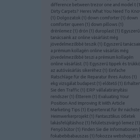
difference between trezor one and model t
(
Dirty Carpets? Heres What You Need To Kn
(
1
)
Dolgozatok
(
1
)
down comforter
(
1
)
down
comforter queen
(
1
)
down pillows
(
1
)
drénlemez
(
1
)
drón
(
1
)
duroplast
(
1
)
Egyszerű
tanácsaink az online vásárlást még
jövedelmezőbbé teszik
(
1
)
Egyszerű tanácsai
a prémium kollagén online vásárlás még
jövedelmezőbbé teszi a prémium kollagén
online vásárlást.
(
1
)
Egyszerű tippek és trükk
az autóvásárlás sikeréhez
(
1
)
Einfache
Ratschläge für die Reparatur Ihres Autos
(
1
)
ekg vizsgálat budapest
(
1
)
előtető
(
1
)
Erhalte
Sie den Traffic
(
1
)
ERP vállalatirányítási
rendszer
(
1
)
Étterem
(
1
)
Evaluating Your
Position And Improving It With Article
Marketing Tips
(
1
)
Expertenrat für Ihr nächste
Heimwerkerprojekt
(
1
)
Fantasztikus ötletek
lakásfelújításhoz
(
1
)
felületszivárgó lemez
(
1
)
Fenyő bútor
(
1
)
Finden Sie die Informationen
(
fokabebibabauszas
(
1
)
fokozza webshopját
(