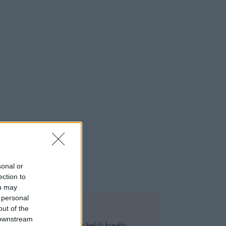
sonal or
ection to
ou may
 personal
out of the
OP 5
 downstream
Csináld magad saját garázs belül: kreatív