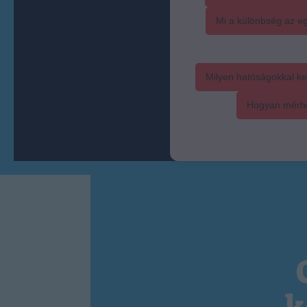
Mi a különbség az eg
Milyen hatóságokkal ke
Hogyan mérhet