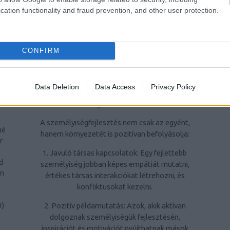
ra
kiemelten fontos az élet minden területén
cation functionality and fraud prevention, and other user protection.
való sikerhez.
ri
4. Hatékonyabban kezeljék a stresszt: A
CONFIRM
stresszkezelési technikák elsajátítása javítja
az életminőséget és segít megőrizni a
1
)
mentális egészséget.
Data Deletion
Data Access
Privacy Policy
A személyiségfejlesztés jelentősége a
e
környezet számára
s
A személyiségfejlesztés nem csak az egyént,
ué
hanem környezetét is pozitívan befolyásolja:
r
1. Javuló társas kapcsolatok: Egy fejlettebb
d
személyiség jobban képes empátiát mutatni,
rn
értékes társas interakciókat létrehozni, és
konfliktusokat kezelni.
2. Pozitív példamutatás: Azok, akik aktívan
1
)
dolgoznak személyiségük fejlesztésén,
inspirációt és motivációt nyújthatnak mások