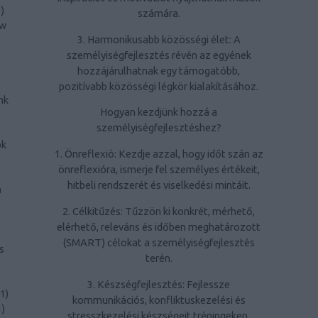
1
)
számára.
ow
3. Harmonikusabb közösségi élet: A
személyiségfejlesztés révén az egyének
hozzájárulhatnak egy támogatóbb,
pozitívabb közösségi légkör kialakításához.
nk
Hogyan kezdjünk hozzá a
személyiségfejlesztéshez?
ök
1. Önreflexió: Kezdje azzal, hogy időt szán az
önreflexióra, ismerje fel személyes értékeit,
hitbeli rendszerét és viselkedési mintáit.
n
2. Célkitűzés: Tűzzön ki konkrét, mérhető,
elérhető, releváns és időben meghatározott
(SMART) célokat a személyiségfejlesztés
s
terén.
3. Készségfejlesztés: Fejlessze
1
)
kommunikációs, konfliktuskezelési és
1
)
stresszkezelési készségeit tréningeken,