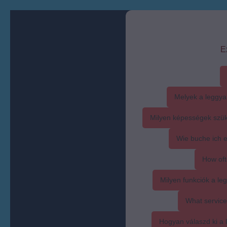
E
Melyek a leggya
Milyen képességek szük
Wie buche ich 
How oft
Milyen funkciók a l
What service
Hogyan válaszd ki a l