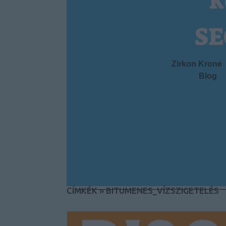
k
SE
Zirkon Krone
Blog
CÍMKÉK
»
BITUMENES_VÍZSZIGETELÉS