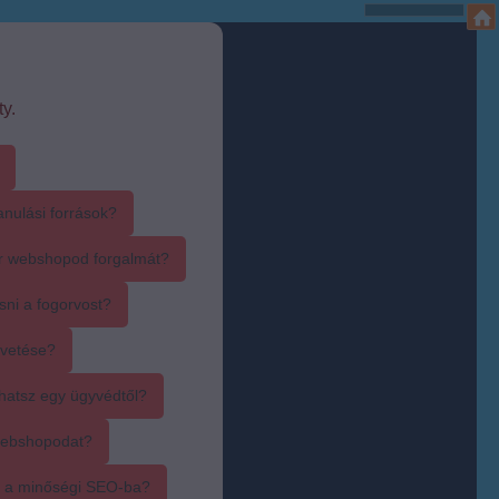
y.
anulási források?
r webshopod forgalmát?
sni a fogorvost?
övetése?
hatsz egy ügyvédtől?
webshopodat?
i a minőségi SEO-ba?