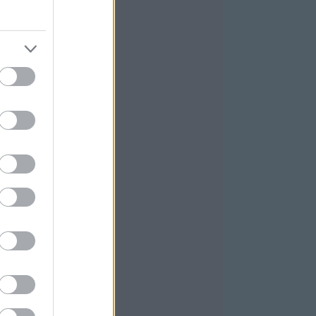
025 november
(
3
)
025 október
(
4
)
ovább
...
GYÉB