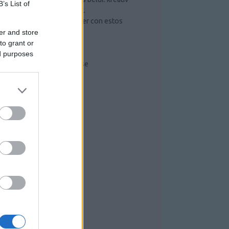
B’s List of
ötletek és hasznos tippek.
Mejorar lo que puede hacer con estos
sencillos pasos
er and store
Szerszámos szekrény
to grant or
Radiális kompresszor
ed purposes
Kompresszorok működése
RISS TOPIKOK
RCHÍVUM
026 augusztus
(
1
)
26 július
(
6
)
26 június
(
10
)
026 május
(
7
)
26 április
(
1
)
26 március
(
4
)
26 február
(
1
)
26 január
(
3
)
025 december
(
4
)