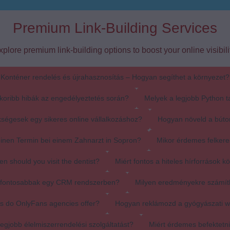
Premium Link-Building Services
xplore premium link-building options to boost your online visibilit
Konténer rendelés és újrahasznosítás – Hogyan segíthet a környezet?
koribb hibák az engedélyeztetés során?
Melyek a legjobb Python t
ségesek egy sikeres online vállalkozáshoz?
Hogyan növeld a búto
einen Termin bei einem Zahnarzt in Sopron?
Mikor érdemes felkere
en should you visit the dentist?
Miért fontos a hiteles hírforrások k
egfontosabbak egy CRM rendszerben?
Milyen eredményekre számít
s do OnlyFans agencies offer?
Hogyan reklámozd a gyógyászati 
egjobb élelmiszerrendelési szolgáltatást?
Miért érdemes befektetn