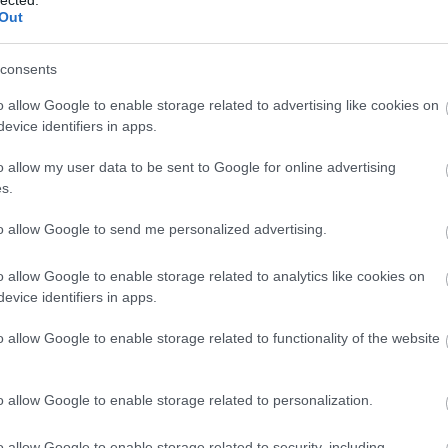
A személyiségfejlesztés jelentősége az egyén
2
Out
2
számára
T
Az önfejlesztési törekvések középpontjában
consents
a személyiség áll, hiszen a személyiségjegyek
eg
E
o allow Google to enable storage related to advertising like cookies on
és viselkedésminták meghatározóak abban,
evice identifiers in apps.
hogy hogyan látjuk a világot, hogyan
reagálunk a kihívásokra, és hogyan alakítjuk
o allow my user data to be sent to Google for online advertising
kapcsolatainkat. A személyiségfejlesztés
s.
segít az egyéneknek abban, hogy:
o
to allow Google to send me personalized advertising.
1. Jobban megismerjék saját magukat: Az
önismeret mélyítése révén az egyének
o allow Google to enable storage related to analytics like cookies on
felismerhetik erősségeiket, gyengeségeiket,
)
evice identifiers in apps.
érdeklődési körüket és motivációikat.
o allow Google to enable storage related to functionality of the website
2. Fejlesszék kommunikációs készségeiket: A
hatékony kommunikáció alapvető a sikeres
személyes és szakmai kapcsolatok
o allow Google to enable storage related to personalization.
kialakításához.
et
3. Növeljék önbizalmukat: Az önbizalom
o allow Google to enable storage related to security, including