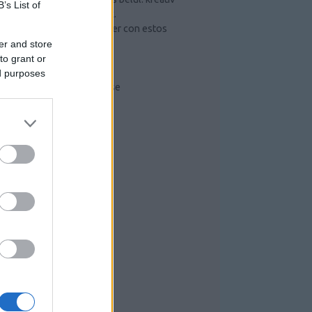
B’s List of
ötletek és hasznos tippek.
Mejorar lo que puede hacer con estos
sencillos pasos
er and store
Szerszámos szekrény
to grant or
Radiális kompresszor
ed purposes
Kompresszorok működése
RISS TOPIKOK
RCHÍVUM
026 augusztus
(
1
)
26 július
(
6
)
26 június
(
10
)
026 május
(
7
)
26 április
(
1
)
26 március
(
4
)
26 február
(
1
)
26 január
(
3
)
025 december
(
4
)