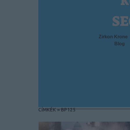
k
SE
Zirkon Krone
Blog
CÍMKÉK
»
BP125