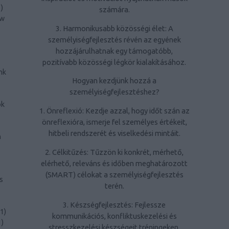
1
)
számára.
ow
3. Harmonikusabb közösségi élet: A
személyiségfejlesztés révén az egyének
hozzájárulhatnak egy támogatóbb,
pozitívabb közösségi légkör kialakításához.
nk
Hogyan kezdjünk hozzá a
személyiségfejlesztéshez?
ök
1. Önreflexió: Kezdje azzal, hogy időt szán az
önreflexióra, ismerje fel személyes értékeit,
hitbeli rendszerét és viselkedési mintáit.
n
2. Célkitűzés: Tűzzön ki konkrét, mérhető,
elérhető, releváns és időben meghatározott
(SMART) célokat a személyiségfejlesztés
s
terén.
3. Készségfejlesztés: Fejlessze
1
)
kommunikációs, konfliktuskezelési és
1
)
stresszkezelési készségeit tréningeken,