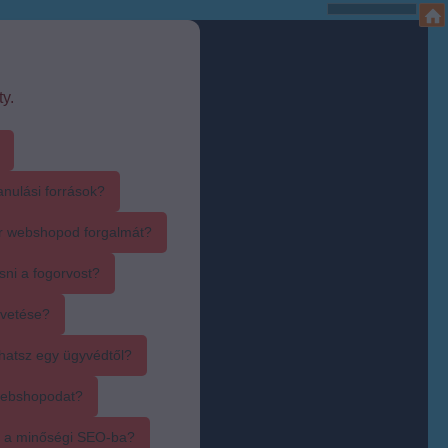
y.
anulási források?
r webshopod forgalmát?
sni a fogorvost?
övetése?
hatsz egy ügyvédtől?
webshopodat?
i a minőségi SEO-ba?