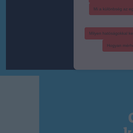
Mi a különbség az eg
Milyen hatóságokkal ke
Hogyan mérhet