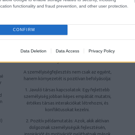
ra
kiemelten fontos az élet minden területén
cation functionality and fraud prevention, and other user protection.
való sikerhez.
ri
4. Hatékonyabban kezeljék a stresszt: A
CONFIRM
stresszkezelési technikák elsajátítása javítja
az életminőséget és segít megőrizni a
1
)
mentális egészséget.
Data Deletion
Data Access
Privacy Policy
A személyiségfejlesztés jelentősége a
e
környezet számára
s
A személyiségfejlesztés nem csak az egyént,
ué
hanem környezetét is pozitívan befolyásolja:
r
1. Javuló társas kapcsolatok: Egy fejlettebb
d
személyiség jobban képes empátiát mutatni,
rn
értékes társas interakciókat létrehozni, és
konfliktusokat kezelni.
2. Pozitív példamutatás: Azok, akik aktívan
1
)
dolgoznak személyiségük fejlesztésén,
inspirációt és motivációt nyújthatnak mások