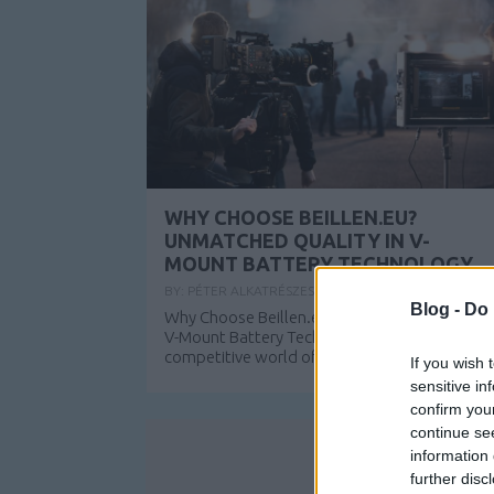
WHY CHOOSE BEILLEN.EU?
UNMATCHED QUALITY IN V-
MOUNT BATTERY TECHNOLOGY
BY:
PÉTER ALKATRÉSZES
2024. JÚN 21.
Blog -
Do 
Why Choose Beillen.eu? Unmatched Quality in
V-Mount Battery Technology In the
competitive world of professional video...
If you wish 
sensitive in
confirm you
continue se
information 
further disc