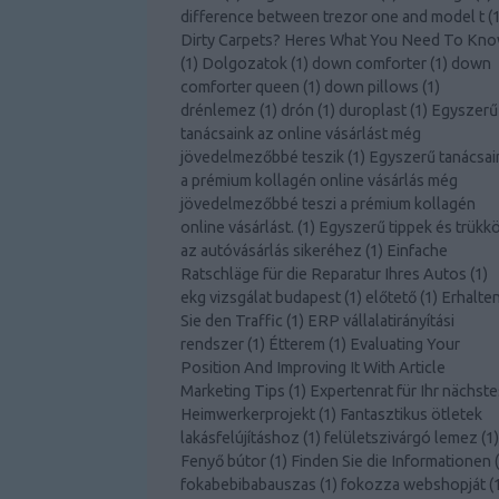
difference between trezor one and model t
(
Dirty Carpets? Heres What You Need To Kn
(
1
)
Dolgozatok
(
1
)
down comforter
(
1
)
down
comforter queen
(
1
)
down pillows
(
1
)
drénlemez
(
1
)
drón
(
1
)
duroplast
(
1
)
Egyszerű
tanácsaink az online vásárlást még
jövedelmezőbbé teszik
(
1
)
Egyszerű tanácsai
a prémium kollagén online vásárlás még
jövedelmezőbbé teszi a prémium kollagén
online vásárlást.
(
1
)
Egyszerű tippek és trükk
az autóvásárlás sikeréhez
(
1
)
Einfache
Ratschläge für die Reparatur Ihres Autos
(
1
)
ekg vizsgálat budapest
(
1
)
előtető
(
1
)
Erhalte
Sie den Traffic
(
1
)
ERP vállalatirányítási
rendszer
(
1
)
Étterem
(
1
)
Evaluating Your
Position And Improving It With Article
Marketing Tips
(
1
)
Expertenrat für Ihr nächste
Heimwerkerprojekt
(
1
)
Fantasztikus ötletek
lakásfelújításhoz
(
1
)
felületszivárgó lemez
(
1
)
Fenyő bútor
(
1
)
Finden Sie die Informationen
(
fokabebibabauszas
(
1
)
fokozza webshopját
(