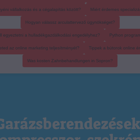
yéni vállalkozás és a cégalapítás között?
Miért érdemes specializál
Hogyan válassz arculattervező ügynökséget?
ll egyeztetni a hulladékgazdálkodási engedélyhez?
Python progra
ed az online marketing teljesítményét?
Tippek a bútorok online é
Was kosten Zahnbehandlungen in Sopron?
Garázsberendezések