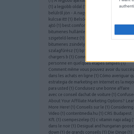
(
1
)
A legjobb ajánlatot kapja az autóbiztosítás
authenti
(
1
)
a legjobb oldal
(
1
)
a légy
(
2
)
A szabadság
belülről jön - A nagyobb személyes fejlődés
kulcsai itt!
(
1
)
Belsőépítészeti ötletek
(
1
)
belté
ajtó
(
1
)
best comforter
(
1
)
bitcoin knots
(
1
)
bitumenes hullámlemez árgép
(
1
)
bitumenes
szigetelő lemez
(
1
)
bitumenes vízszigetelés
(
bitumenes zsindely tekercs árgép
(
1
)
bomar
szalagfűrész
(
1
)
bp125
(
1
)
Bútor webshop
(
1
)
chargers b
(
1
)
Comment devenir une meilleur
personne en quelques étapes simples
(
1
)
Comment même vous pouvez avoir du succè
dans les achats en ligne
(
1
)
Cómo averiguar q
estrategia de marketing en Internet es la mejo
para usted
(
1
)
Conduisez une bonne affaire
avec ce conseil dachat de voiture
(
1
)
Confuse
About Your Affiliate Marketing Options? Lea
More Here!
(
1
)
Conseils sur le
(
1
)
Considering
Video
(
1
)
contentmedia.hu
(
1
)
CRS Budapest
Kft.
(
1
)
csempeszelep
(
1
)
c vitamin napi adag
(
dans le noir
(
1
)
Desigual and hungarian goose
down
(
1
)
de grands conseils
(
1
)
Die Dinge
(
1
)