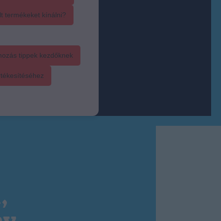
t termékeket kínálni?
mozás tippek kezdőknek
rtékesítéséhez
,