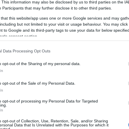
Miért jó a
. This information may also be disclosed by us to third parties on the
IA
Participants
that may further disclose it to other third parties.
személyiségfejlesztés?
 that this website/app uses one or more Google services and may gath
including but not limited to your visit or usage behaviour. You may click 
 to Google and its third-party tags to use your data for below specifi
A személyiségfejlesztés egy dinamikus,
ogle consent section.
összetett folyamat, amely során az egyén
tudatosan dolgozik azon, hogy javítsa és
F
fejlessze saját személyiségét, viselkedését és
l Data Processing Opt Outs
kommunikációs képességeit. Ez a folyamat
magában foglalja az önismeret növelését, az
o opt-out of the Sharing of my personal data.
A
önreflexiót, a pozitív szokások és
In
,
gondolkodásmódok kialakítását, valamint a
2
kommunikációs és interperszonális készségek
20
o opt-out of the Sale of my Personal Data.
20
fejlesztését. A személyiségfejlesztés nem
,
In
2
csupán az egyén javát szolgálja, hanem
20
környezetére is pozitív hatást gyakorol,
to opt-out of processing my Personal Data for Targeted
ing.
20
hozzájárulva a társas kapcsolatok
In
20
javulásához és a közösségi élet
20
gazdagításához.
o opt-out of Collection, Use, Retention, Sale, and/or Sharing
2
ersonal Data that Is Unrelated with the Purposes for which it
lected.