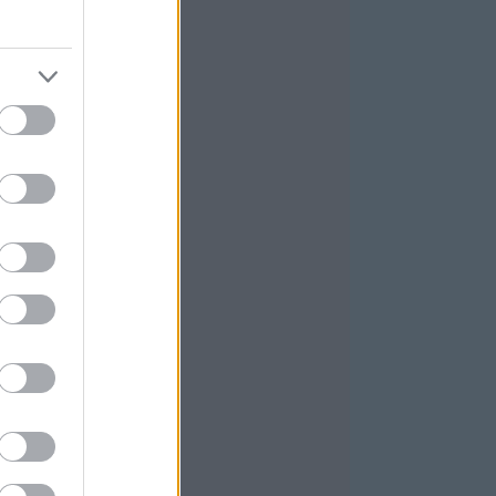
025 november
(
3
)
025 október
(
4
)
ovább
...
GYÉB