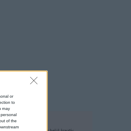
sonal or
ection to
ou may
 personal
out of the
OP 5
 downstream
Csináld magad saját garázs belül: kreatív