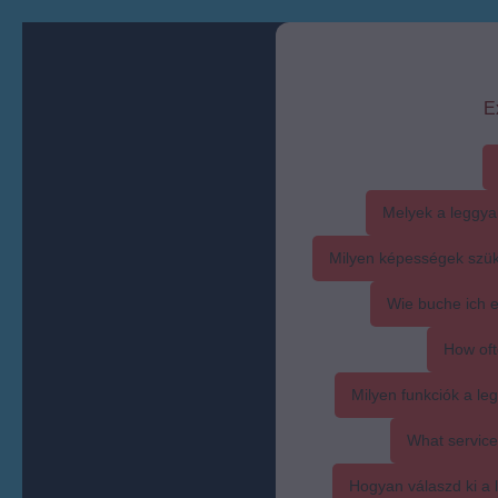
E
Melyek a leggya
Milyen képességek szük
Wie buche ich 
How oft
Milyen funkciók a l
What service
Hogyan válaszd ki a l