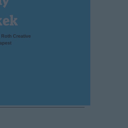
ny
kek
Roth Creative
apest